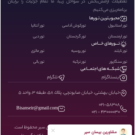
تعطیلات آرامش‌بخش در سواحل زیبا، ما تمام جزئیات را برایتان
برنامه‌ریزی می‌کنیم.
محبوبـترین تـورها
تور استانبول
تورکوش آداسی
تور آنتالیا
تور ارمنستان
تور گرجستان
تور دبی
تـــورهای خـــاص
تور تایلند
تور روسیه
تور مالزی
تور سنگاپور
تور ترکیه
تور بالی
شبکـــه های اجتمـــاعی
اینستاگرام
تلگرام
خيابان بهشتى، خيابان صابونچى، پلاك ٥٨، طبقه ٣، واحد ٥
۰۲۱-58308
Bisanseir@gmail.com
43000030 - 021
کلیه حقوق مادی و معنوی سایت نزد بیسان سیر محفوظ است.