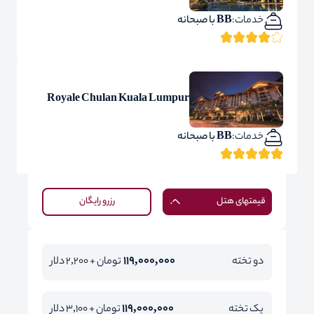
خدمات:
BB با صبحانه
Royale Chulan Kuala Lumpur
خدمات:
BB با صبحانه
قیمتهای هتل
رزرو رایگان
119,000,000
دو تخته
تومان + 2,200 دلار
119,000,000
یک تخته
تومان + 3,100 دلار