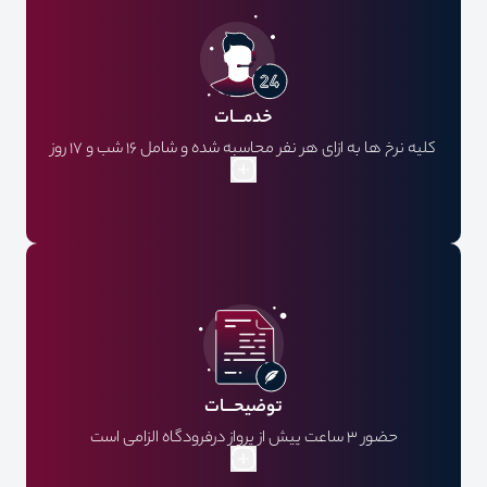
سربرگ بانک با مهر و امضا
خدمـــات
کلیه نرخ ها به ازای هر نفر محاسبه شده و شامل 16 شب و 17 روز
اقامت
هتل با صبحانه، ترانسفر فرودگاهی، گشت نیمروزی و ویزا و پرواز
داخلی میباشد.
توضیحـــات
حضور 3 ساعت پیش از پرواز درفرودگاه الزامی است
پرداخت عوارض خروج از كشور به عهده مسافر است