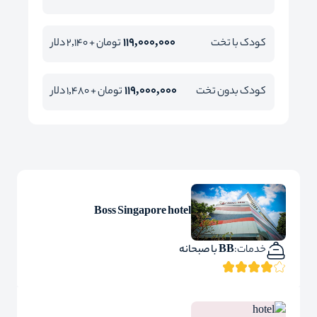
119,000,000
کودک با تخت
تومان + 2,140 دلار
119,000,000
کودک بدون تخت
تومان + 1,480 دلار
Boss Singapore hotel
خدمات:
BB با صبحانه