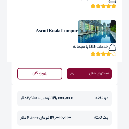
Ascott Kuala Lumpur
خدمات:
BB با صبحانه
قیمتهای هتل
رزرو رایگان
119,000,000
دو تخته
تومان + 2,950 دلار
119,000,000
یک تخته
تومان + 4,100 دلار