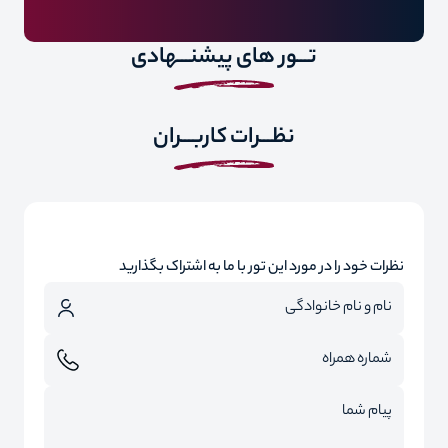
مسئولیت کنترل پاسپورت بابت هر گونه ممنوعیت خروج از کشور
به عهده مسافر مي باشد
تـــور های پیشنـــهادی
تمامی مسافران می بایست قبل از پرواز فرم پیش سفر در برنامه را
تکمیل نموده
نرخ پروازی بر اساس پایه نرخ می باشد
نظـــرات کاربـــران
در زمان رزرو مجدد با کانتر مربوطه مجدد چک شود.
بیمه مسافران بالای 60 سال الزامی و هزینه آن جداگانه از مبلغ تور
محاسبه و به عهده مسافر می باشد.
نظرات خود را در مورد این تور با ما به اشتراک بگذارید