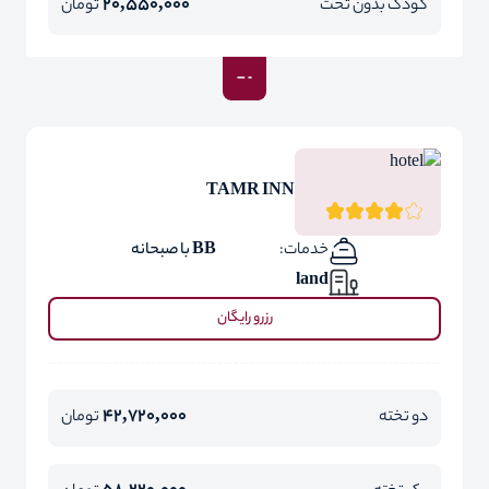
20,550,000
کودک بدون تخت
تومان
TAMR INN
خدمات:
BB با صبحانه
land
رزرو رایگان
42,720,000
دو تخته
تومان