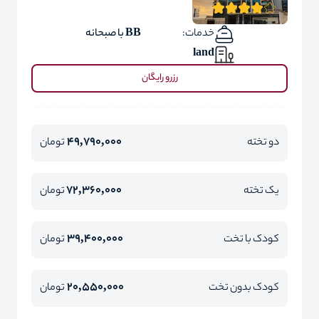
خدمات:
BB با صبحانه
land
رزرو رایگان
49,790,000
دو تخته
تومان
72,360,000
یک تخته
تومان
39,400,000
کودک با تخت
تومان
20,550,000
کودک بدون تخت
تومان