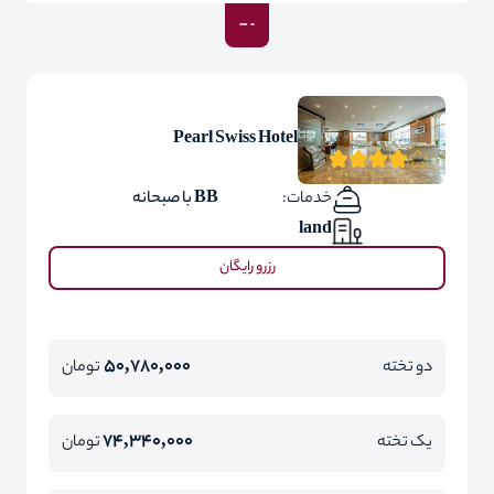
Pearl Swiss Hotel
خدمات:
BB با صبحانه
land
رزرو رایگان
50,780,000
دو تخته
تومان
74,340,000
یک تخته
تومان