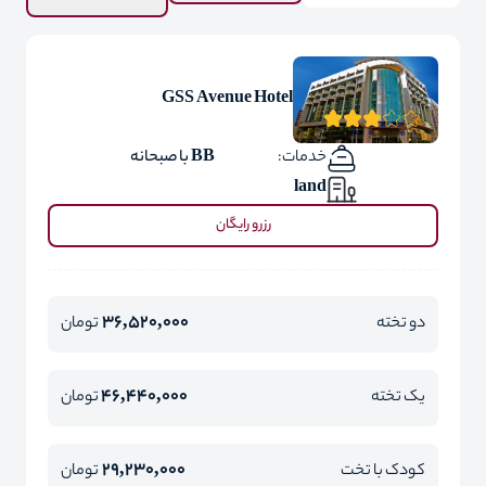
GSS Avenue Hotel
خدمات:
BB با صبحانه
land
رزرو رایگان
36,520,000
دو تخته
تومان
46,440,000
یک تخته
تومان
29,230,000
کودک با تخت
تومان