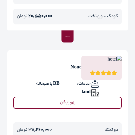
20,550,000
کودک بدون تخت
تومان
None
خدمات:
BB با صبحانه
land
رزرو رایگان
38,260,000
دو تخته
تومان