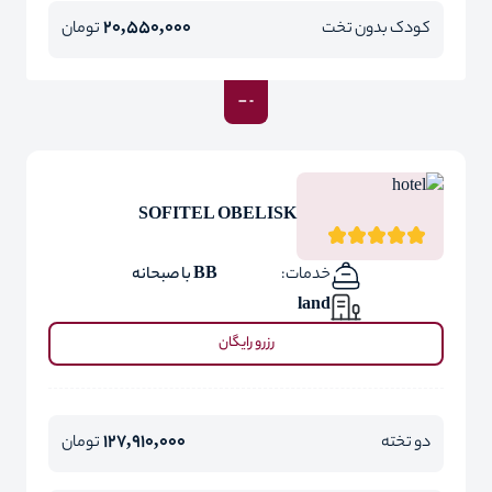
20,550,000
کودک بدون تخت
تومان
SOFITEL OBELISK
خدمات:
BB با صبحانه
land
رزرو رایگان
127,910,000
دو تخته
تومان