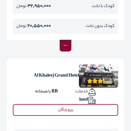
32,950,000
کودک با تخت
تومان
20,550,000
کودک بدون تخت
تومان
Al Khaleej Grand Hotel
خدمات:
BB با صبحانه
land
رزرو رایگان