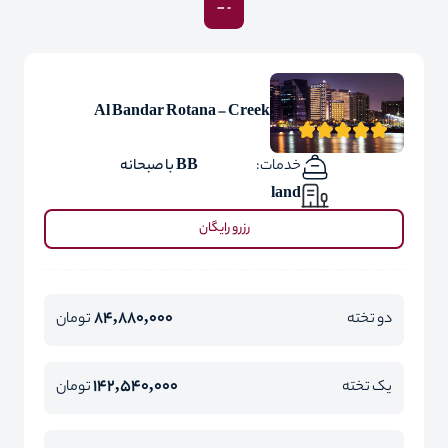
Al Bandar Rotana – Creek
خدمات:
BB با صبحانه
land
رزرو رایگان
84,880,000
دو تخته
تومان
142,540,000
یک تخته
تومان