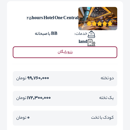
25hours Hotel One Central
خدمات:
BB با صبحانه
land
رزرو رایگان
99,760,000
دو تخته
تومان
172,300,000
یک تخته
تومان
0
کودک با تخت
تومان