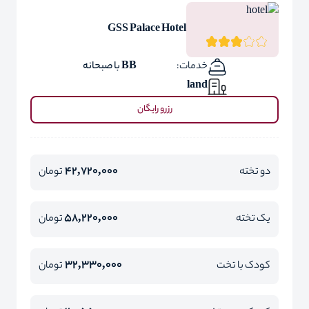
GSS Palace Hotel
خدمات:
BB با صبحانه
land
رزرو رایگان
42,720,000
دو تخته
تومان
58,220,000
یک تخته
تومان
32,330,000
کودک با تخت
تومان