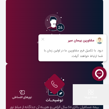
اسکن شناسنامه (برای زوجین اسکن صفحه دوم شناسنامه
الزامی می باشد)
خدمـــات
اقامت در هتل با صبحانه
بلیط رفت و برگشت
ویزای توریستی
بیمه
همه تورها
تورهای اقساطی
توضیحـــات
بیمه مسافران بالای 60 سال الزامی و هزینه آن جداگانه از مبلغ تور