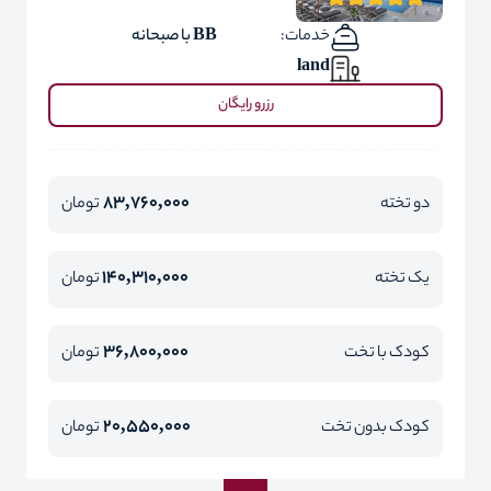
خدمات:
BB با صبحانه
land
رزرو رایگان
83,760,000
دو تخته
تومان
140,310,000
یک تخته
تومان
36,800,000
کودک با تخت
تومان
20,550,000
کودک بدون تخت
تومان