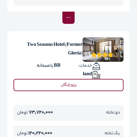
Two Seasons Hotel (Former
Gloria)
خدمات:
BB با صبحانه
land
رزرو رایگان
73,720,000
دو تخته
تومان
120,220,000
یک تخته
تومان