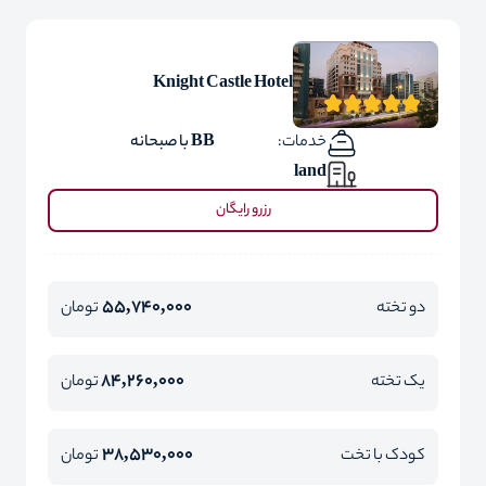
Knight Castle Hotel
خدمات:
BB با صبحانه
land
رزرو رایگان
55,740,000
دو تخته
تومان
84,260,000
یک تخته
تومان
38,530,000
کودک با تخت
تومان