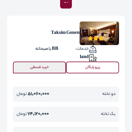
Taksim Gonen
خدمات:
BB با صبحانه
land
رزرو رایگان
خرید قسطی
51,060,000
دو تخته
تومان
74,120,000
یک تخته
تومان