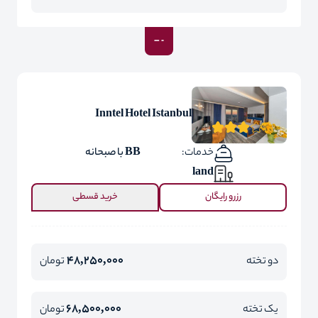
Inntel Hotel Istanbul
خدمات:
BB با صبحانه
land
رزرو رایگان
خرید قسطی
48,250,000
دو تخته
تومان
68,500,000
یک تخته
تومان