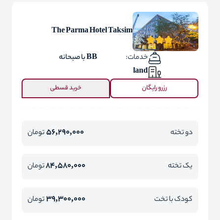
The Parma Hotel Taksim
خدمات:
BB با صبحانه
land
رزرو رایگان
خرید قسطی
56,290,000
دو تخته
تومان
84,580,000
یک تخته
تومان
39,300,000
کودک با تخت
تومان