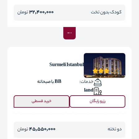
32,400,000
کودک بدون تخت
تومان
Surmeli Istanbul
خدمات:
BB با صبحانه
land
رزرو رایگان
خرید قسطی
45,550,000
دو تخته
تومان