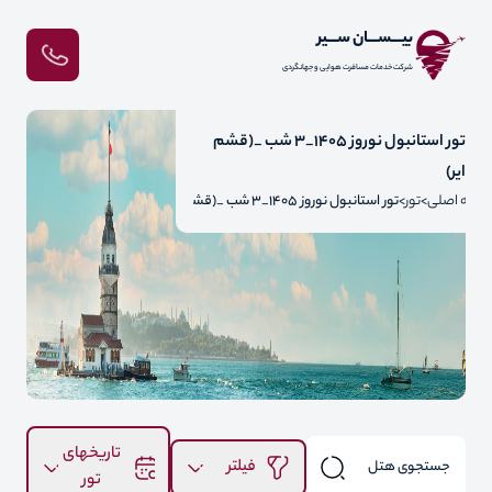
بیـــســـان ســـیر
شرکت خدمات مسافرت هوایی و جهانگردی
تور استانبول نوروز 1405_3 شب _(قشم
ایر)
فحه اصلی
تور
تور استانبول نوروز 1405_3 شب _(قشم ایر)
تاریخهای
فیلتر
تور