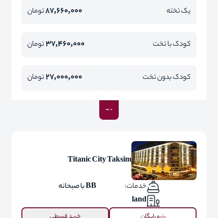
87,660,000
یک تخته
تومان
37,460,000
کودک با تخت
تومان
27,000,000
کودک بدون تخت
تومان
Titanic City Taksim
خدمات:
BB با صبحانه
land
رزرو رایگان
خرید قسطی