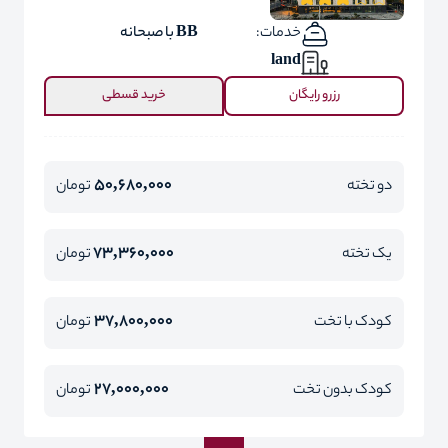
خدمات:
BB با صبحانه
land
رزرو رایگان
خرید قسطی
50,680,000
دو تخته
تومان
73,360,000
یک تخته
تومان
37,800,000
کودک با تخت
تومان
27,000,000
کودک بدون تخت
تومان