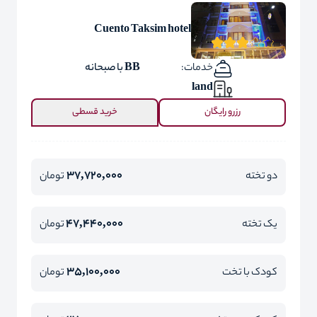
Cuento Taksim hotel
خدمات:
BB با صبحانه
land
رزرو رایگان
خرید قسطی
37,720,000
دو تخته
تومان
47,440,000
یک تخته
تومان
35,100,000
کودک با تخت
تومان