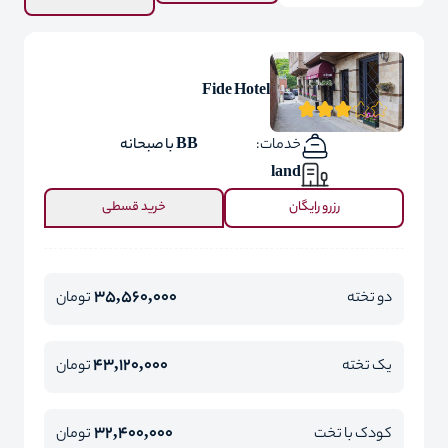
Fide Hotel
خدمات:
BB با صبحانه
land
رزرو رایگان
خرید قسطی
35,560,000
دو تخته
تومان
43,120,000
یک تخته
تومان
32,400,000
کودک با تخت
تومان