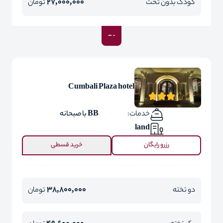
27,000,000
کودک بدون تخت
تومان
Cumbali Plaza hotel
خدمات:
BB با صبحانه
land
رزرو رایگان
خرید قسطی
38,800,000
دو تخته
تومان