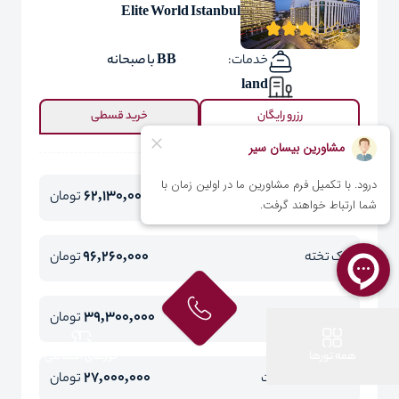
Elite World Istanbul
خدمات:
BB با صبحانه
land
رزرو رایگان
خرید قسطی
62,130,000
دو تخته
تومان
96,260,000
یک تخته
تومان
39,300,000
کودک با تخت
تومان
همه تورها
تورهای اقساطی
27,000,000
کودک بدون تخت
تومان