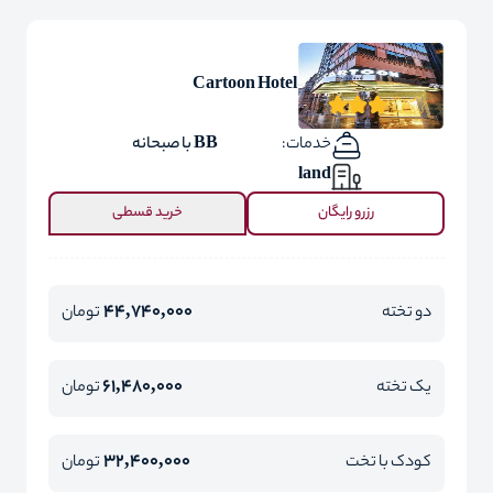
Cartoon Hotel
خدمات:
BB با صبحانه
land
رزرو رایگان
خرید قسطی
44,740,000
دو تخته
تومان
61,480,000
یک تخته
تومان
32,400,000
کودک با تخت
تومان