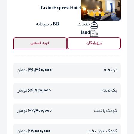
Taxim Express Hotel
خدمات:
BB با صبحانه
land
رزرو رایگان
خرید قسطی
46,360,000
دو تخته
تومان
64,720,000
یک تخته
تومان
32,400,000
کودک با تخت
تومان
27,000,000
کودک بدون تخت
تومان