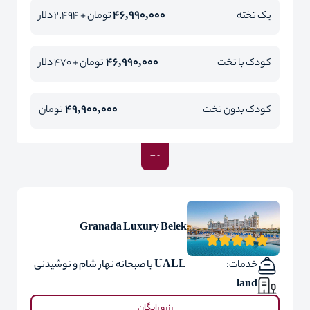
46,990,000
یک تخته
تومان + 2,494 دلار
46,990,000
کودک با تخت
تومان + 470 دلار
49,900,000
کودک بدون تخت
تومان
Granada Luxury Belek
خدمات:
UALL با صبحانه نهار شام و نوشیدنی
land
رزرو رایگان