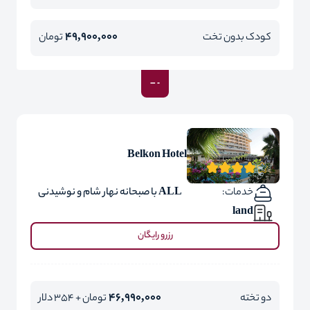
49,900,000
کودک بدون تخت
تومان
Belkon Hotel
خدمات:
ALL با صبحانه نهار شام و نوشیدنی
land
رزرو رایگان
46,990,000
دو تخته
تومان + 354 دلار