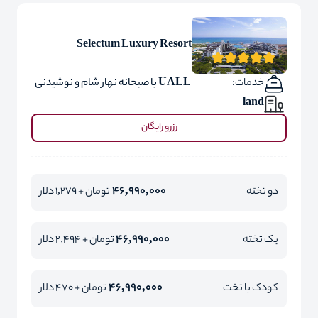
Selectum Luxury Resort
خدمات:
UALL با صبحانه نهار شام و نوشیدنی
land
رزرو رایگان
46,990,000
دو تخته
تومان + 1,279 دلار
46,990,000
یک تخته
تومان + 2,494 دلار
46,990,000
کودک با تخت
تومان + 470 دلار