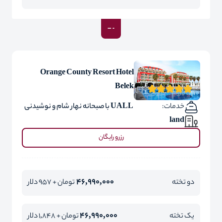
Orange County Resort Hotel
Belek
خدمات:
UALL با صبحانه نهار شام و نوشیدنی
land
رزرو رایگان
46,990,000
دو تخته
تومان + 957 دلار
46,990,000
یک تخته
تومان + 1,848 دلار