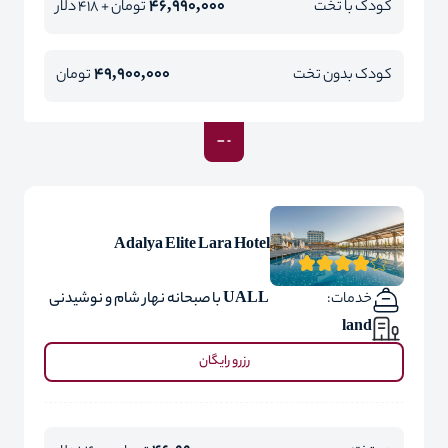
46,990,000
کودک با تخت
تومان + 418 دلار
49,900,000
کودک بدون تخت
تومان
Adalya Elite Lara Hotel
خدمات:
UALL با صبحانه نهار شام و نوشیدنی
land
رزرو رایگان