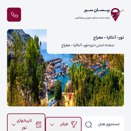
بیـــســـان ســـیر
شرکت خدمات مسافرت هوایی و جهانگردی
تور- آنتالیا - معراج
صفحه اصلی
تور
تور- آنتالیا - معراج
تاریخهای
فیلتر
تور