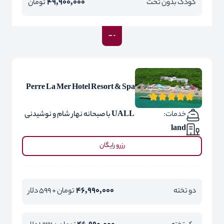
49,900,000
کودک بدون تخت
تومان
Perre La Mer Hotel Resort & Spa
خدمات:
UALL با صبحانه نهار شام و نوشیدنی
land
رزرو رایگان
46,990,000
دو تخته
تومان + 599 دلار