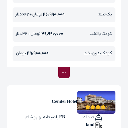
46,990,000
یک تخته
تومان + 642 دلار
46,990,000
کودک با تخت
تومان + 162 دلار
49,900,000
کودک بدون تخت
تومان
Cender Hotel
خدمات:
FB با صبحانه نهار و شام
land