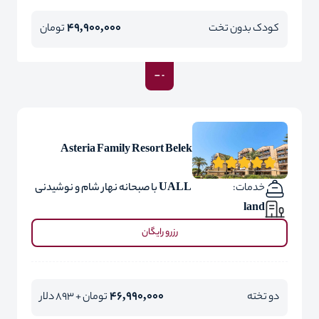
49,900,000
کودک بدون تخت
تومان
Asteria Family Resort Belek
خدمات:
UALL با صبحانه نهار شام و نوشیدنی
land
رزرو رایگان
46,990,000
دو تخته
تومان + 893 دلار