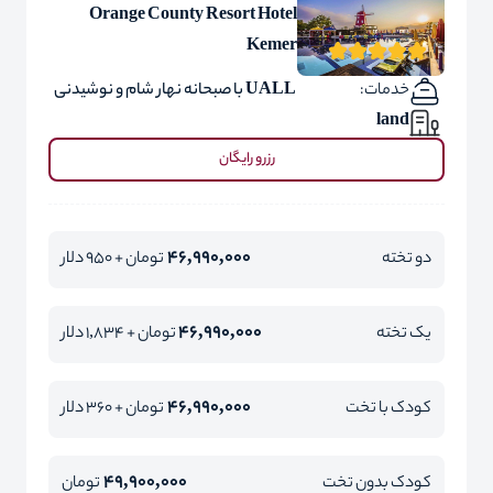
Orange County Resort Hotel
Kemer
خدمات:
UALL با صبحانه نهار شام و نوشیدنی
land
رزرو رایگان
46,990,000
دو تخته
تومان + 950 دلار
46,990,000
یک تخته
تومان + 1,834 دلار
46,990,000
کودک با تخت
تومان + 360 دلار
49,900,000
کودک بدون تخت
تومان