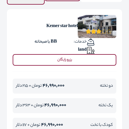
Kemer star hotel
خدمات:
BB با صبحانه
land
رزرو رایگان
46,990,000
دو تخته
تومان + 215 دلار
46,990,000
یک تخته
تومان + 363 دلار
46,990,000
کودک با تخت
تومان + 117 دلار