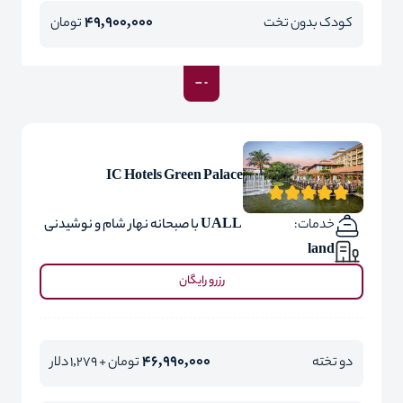
49,900,000
کودک بدون تخت
تومان
IC Hotels Green Palace
خدمات:
UALL با صبحانه نهار شام و نوشیدنی
land
رزرو رایگان
46,990,000
دو تخته
تومان + 1,279 دلار