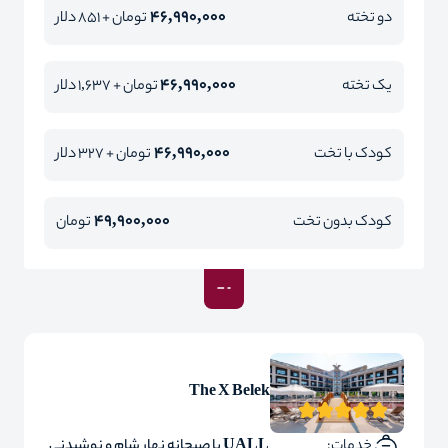
46,990,000
دو تخته
تومان + 851 دلار
46,990,000
یک تخته
تومان + 1,637 دلار
46,990,000
کودک با تخت
تومان + 327 دلار
49,900,000
کودک بدون تخت
تومان
The X Belek
خدمات:
UALL با صبحانه نهار شام و نوشیدنی