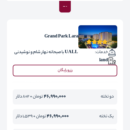
Grand Park Lara
خدمات:
UALL با صبحانه نهار شام و نوشیدنی
land
رزرو رایگان
46,990,000
دو تخته
تومان + 802 دلار
46,990,000
یک تخته
تومان + 1,539 دلار