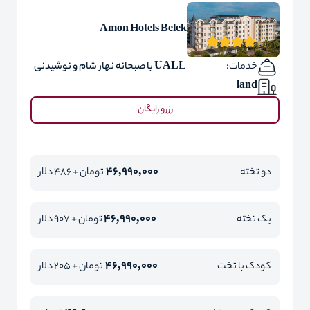
Amon Hotels Belek
خدمات:
UALL با صبحانه نهار شام و نوشیدنی
land
رزرو رایگان
46,990,000
دو تخته
تومان + 486 دلار
46,990,000
یک تخته
تومان + 907 دلار
46,990,000
کودک با تخت
تومان + 205 دلار