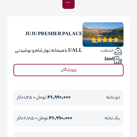
JUJU PREMIER PALACE
خدمات:
UALL با صبحانه نهار شام و نوشیدنی
land
رزرو رایگان
46,990,000
دو تخته
تومان + 1,125 دلار
46,990,000
یک تخته
تومان + 2,185 دلار