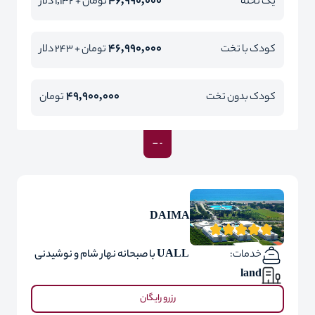
46,990,000
یک تخته
تومان + 1,132 دلار
46,990,000
کودک با تخت
تومان + 243 دلار
49,900,000
کودک بدون تخت
تومان
DAIMA
خدمات:
UALL با صبحانه نهار شام و نوشیدنی
land
رزرو رایگان