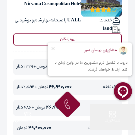
Nirvana Cosmopolitan Hotel
خدمات:
UALL با صبحانه نهار شام و نوشیدنی
land
رزرو رایگان
46,990,000
دو تخته
تومان + 1,329 دلار
46,990,000
یک تخته
تومان + 2,592 دلار
46,990,000
کودک با تخت
تومان + 486 دلار
همه تورها
تورهای اقساطی
49,900,000
کودک بدون تخت
تومان