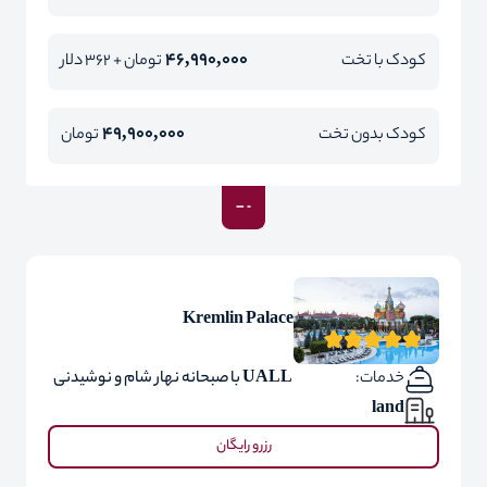
46,990,000
کودک با تخت
تومان + 362 دلار
49,900,000
کودک بدون تخت
تومان
Kremlin Palace
خدمات:
UALL با صبحانه نهار شام و نوشیدنی
land
رزرو رایگان