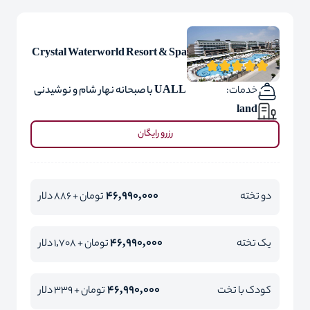
Crystal Waterworld Resort & Spa
خدمات:
UALL با صبحانه نهار شام و نوشیدنی
land
رزرو رایگان
46,990,000
دو تخته
تومان + 886 دلار
46,990,000
یک تخته
تومان + 1,708 دلار
46,990,000
کودک با تخت
تومان + 339 دلار