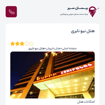
بیـــســـان ســـیر
شرکت خدمات مسافرت هوایی و جهانگردی
هتل نیو نایری
صفحه اصلی
هتل
ایروان
هتل نیو نایری
امکانات هتل