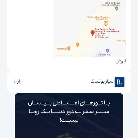
ایروان
امتیاز بوکینگ:
0 از 10
بـــا تـــورهــــای اقـــــســـاطی بــــیـــســـان
ســــیــر سـفـر بــه دور‌‌‌‌ دنیـــــ‌‌ـا یــک رویـــا
نیســــت!