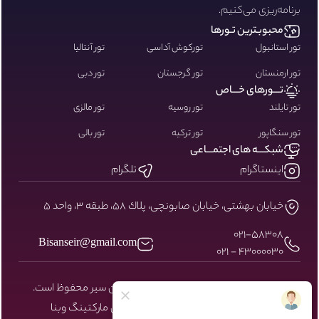
برنامه‌ریزی می‌کنیم.
محبوبـترین تـورها
تور استانبول
تورکوش آداسی
تور آنتالیا
تور ارمنستان
تور گرجستان
تور دبی
تـــورهای خـــاص
تور تایلند
تور روسیه
تور مالزی
تور سنگاپور
تور ترکیه
تور بالی
شبکـــه های اجتمـــاعی
اینستاگرام
تلگرام
خيابان بهشتى، خيابان صابونچى، پلاك ٥٨، طبقه ٣، واحد ٥
۰۲۱-58308
Bisanseir@gmail.com
43000030 - 021
کلیه حقوق مادی و معنوی سایت نزد بیسان سیر محفوظ است.
طراحی و توسعه توسط شرکت دیجیتال مارکتینگ
وبنا