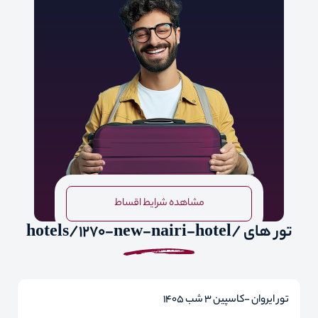
مشاهده شرایط اقساط
تور های /hotels/1270-new-nairi-hotel
تور ایروان -کاسپین 3 شب 1405