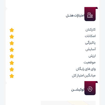
امتیازات هتــل
کارکنان
امکانات
پاکیزگی
آسایش
ارزش
موقعیت
وای فای رایگان
میانگین امتیاز کل
لوکیشـــن