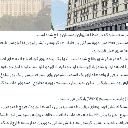
این هتل که از موزه نسل کشی ارامنه 2.3 کیلومتر ، موزه تاریخ ارمنستان 300 متر ، موزه سرگئی پاراجا
 2016 به بهره برداری رسید 255 اتاق دارد. هتل که در مرکز شهر واقع شده است، تنها یک پیاده روی کوتاه با جاذبه های 
 فاصله دارد. و شامل اتاق استاندارد دو نفره ، اتاق دو قلو استاندارد و اتاق دو نفره
ستند. برخی از واحدها دارای یک قسمت نشیمن برای استراحت پس از یک روز شلوغ
زم بهداشتی رایگان ، تلفن ، مینی بار ، سیستم تهویه مطبوع ، صندوق امانات و کت
 ایستگاه شارژ خودروهای برقی ، خدمات پذیرایی ، کمدها ، ورود/خروج خصوصی ،
خودپرداز/دستگاه پول نقد در محل ، انبار چمدان ، ورود/خروج سریع ، میز پذیرش 24 ساعته ، خدمات نظافت ، نظافت روزانه ، سرویس
افت ، امنیت ایمنی ، کپسول های آتش نشانی ، دوربین مدار بسته خارج از ملک ،