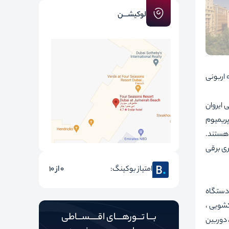
لوکیشـــن
نف 1.3 کیلومتر ، آبشار ایروان 1.1 کیلومتر ، قلعه اربونی
اصلی ایروان
 پریمیوم
 هستند.
ری برقی
امتیاز بوکینگ:
0 از 10
 دستگاه
 اتو ، خشکشویی ،
بـــا تـــورهــــای اقـــــســـاطی
 دوربین