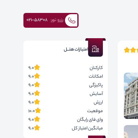
رزرو تور:
۰۲۱-58308
امتیازات هتــل
کارکنان
9.0
امکانات
9.0
پاکیزگی
9.0
آسایش
9.0
ارزش
9.0
موقعیت
10.0
وای فای رایگان
9.0
میانگین امتیاز کل
9.0