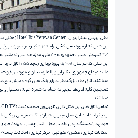
هتل ایبیس سنتر ایروان ( Hotel Ibis Yerevan Center ) هتلی ست سه ستاره که در منطقه ایروان ارمنستان واقع شده است.
4.9 کیلومتر ، میدان جمهوری 450 متر و موزه هوانس تومانیان 900 متری هتل قرار دارد.
این هتل که در سال
مانند میدان جمهوری، تئاتر اپرا و باله ارمنستان و موزه تاریخ و هنر
میباشند. اتاق های بزرگ هتل دارای رنگ های گرم و فرش دنج ه
همچنین کلیه اتاق‌ها مجهز به حمام به همراه حوله ، سشوار و لوا
میباشند.
تمامی اتاق های این هتل دارای تلویزیون صفحه تخت (LCD TV) و اینترنت بیسیم (WiFi) رایگان می باشند.
از دیگر امکانات این هتل میتوان به پارکینگ خصوصی رایگان ،
امکانات تجاری ، فکس/فتوکپی ، مرکز تجاری ، امکانات جلسه/ضی