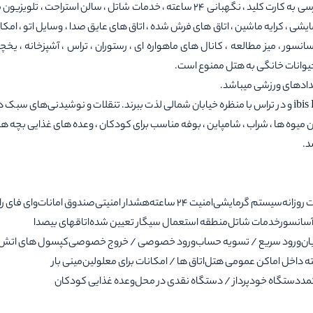
مداربسته در فضاهای مشترک ، آلارم دود ، هشدار امنیتی ، دسترسی به کارت کلید ، نگهبانی 24 ساعته ، خدمات شاتل ، سالن استراحت
 کرایه ماشین ، اتاق های فرش شده ، اتاق های عایق صدا ، وسایل اتو ، امکان
ور ، میز مطالعه ، کانال های ماهواره ای ، رستوران ، تراس ، آشپزخانه ، یخچال 
 حیوانات خانگی به هتل ممنوع است.
دادهای ورزشی میباشد.
مهمانان می توانند از صبحانه ، ناهار و شام در رستوران ibis Kitchen و در تراس با منظره خیابان شمالی لذت ببرند. تنقلات و نوشیدنی‌های
یوه ها ، شراب ، شامپاین ، بوفه مناسب برای کودکان ، وعده های غذایی بچه ها
د.
 روزانه
سیستم گرمایشی
امنیت 24 ساعته
هشدار امنیتی
صندوق امانات
وای فای ر
سانسور
خدمات شاتل
منطقه استعمال سیگار تعیین شده
اتاقهای بیصدا
ان
ورود سریع / تسویه حساب
ورود خصوصی / خروج خصوصی
کپسول های اتش 
ته داخل اماکن عمومی هتل
اتاق ها / امکانات برای معلولین
مینی بار
مد
دستگاه خودپرداز / دستگاه نقدی در محل
وعده غذایی کودکان