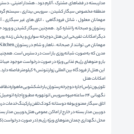
منطقه مخصوص سیگار کشیدن ، سرویس بیداری ، سیستم گرمایشی ،
مهمانان معلول ، شاتل فرودگاهی ، اتاق های غیر سیگاری ، آسانس
رستوران و صبحانه را اشاره کرد . همچنین سیگار کشیدن و ورود
دیگر امکانات تفریحی این هتل دوچرخه سواري و پخش زنده روی
مدرن که به‌صورت شبانه‌روزی باز است در دسترس است. همچنین م
بار و منوهای رژیم غذایی ویژه در صورت درخواست موجود میباش
این هتل از فرودگاه بین المللی زوارتنوتس 9 کیلومتر فاصله دارد.
امکانات هتل
تلوزیون
تراس
اجاره دوچرخه
رستوران
بار
خشکشویی
ماهواره
نظافت
نگهبانی 24 ساعته
میوه
سرویس اتو
تهویه مطبوع
اجاره اتومبیل
آ
اتاق سیگار ممنوع
بوفه دوستانه کودک
تلفن
پارکینگ
خدمات درب
دوربین مدار بسته در خارج از اماکن عمومی هتل
دوربین مدار بس
محل نگهداری چمدان
منوهای ویژه رژیم (در صورت درخواست)
ک