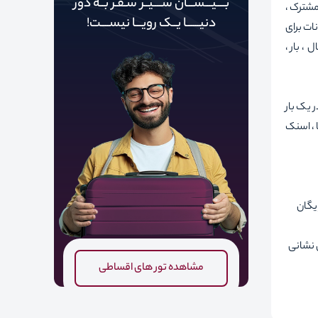
بــــیـــســـان ســــیــر سـفـر بــه دور‌‌‌‌
 ، تلویزیون مشترک ،
دنیـــــ‌‌ـا یــک رویـــا نیســــت!
ات برای
، بار ،
 سبک در یک بار
 ، اسنک
ایگان
نشانی
مشاهده تور های اقساطی