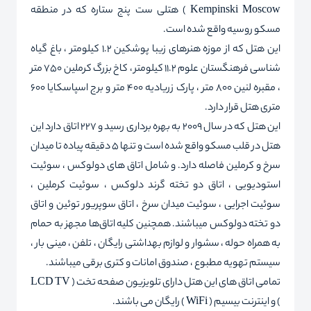
Kempinski Moscow ) هتلی ست پنج ستاره که در منطقه
مسکو روسیه واقع شده است.
این هتل که از موزه هنرهای زیبا پوشکین 1.2 کیلومتر ، باغ گیاه
شناسی فرهنگستان علوم 11.2 کیلومتر ، کاخ بزرگ کرملین 750 متر
، مقبره لنین 800 متر ، پارک زریادیه 400 متر و برج اسپاسکایا 600
متری هتل قرار دارد.
این هتل که در سال 2009 به بهره برداری رسید و 227 اتاق دارد این
هتل در قلب مسکو واقع شده است و تنها 5 دقیقه پیاده تا میدان
سرخ و کرملین فاصله دارد. و شامل اتاق های دولوکس ، سوئیت
استودیویی ، اتاق دو تخته گرند دلوکس ،
سوئیت کرملین ،
سوئیت اجرایی ، سوئیت میدان سرخ ، اتاق سوپریور توئین و اتاق
دو تخته دولوکس میباشند. همچنین کلیه اتاق‌ها مجهز به حمام
به همراه حوله ، سشوار و لوازم بهداشتی رایگان ، تلفن ، مینی بار ،
سیستم تهویه مطبوع ، صندوق امانات و کتری برقی میباشند.
تمامی اتاق های این هتل دارای تلویزیون صفحه تخت ( LCD TV
) و اینترنت بیسیم ( WiFi ) رایگان می باشند.