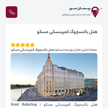
بیـــســـان ســـیر
شرکت خدمات مسافرت هوایی و جهانگردی
هتل بالتسچوگ کمپینسکی مسکو
صفحه اصلی
هتل
روسیه
مسکو
هتل بالتسچوگ کمپینسکی مسکو
هتل بالتسچوگ کمپینسکی مسکو ( Hotel Baltschug