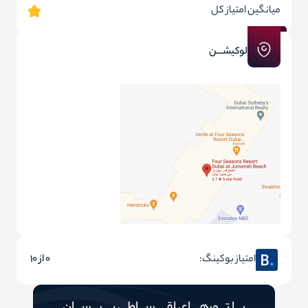
میانگین امتیاز کل
لوکیشـــن
امتیاز بوکینگ:
0 از 10