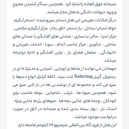
صبحانه فوق العاده را اشاره کرد . همچنین سیگار کشیدن ممنوع
و ورود حیوانات خانگی به هتل مجاز میباشد.
دیگر امکانات تفریحی این هتل استخر سرپوشیده ، استخر آبگرم ،
حوله استخر/ساحل ، بار استخر ، اتاق بخار ، مرکز آبگرم و سلامتی ،
مرکز اسپا ، سالن بدنسازی ، صندلی های آفتابگیر یا صندلی های
ساحلی ، جکوزی ، مرکز تناسب اندام ، سونا ، خدمات تفریحی و
خانوادگی ، مبلمان فضای باز ، تراس آفتابگیر و اجاره دوچرخه
میباشد.
مهمانان می توانند از غذاهای اروپایی ، آسیایی و مدیترانه ای در
رستوران گریل Baltschug لذت ببرند. کافه کرانزلر انواع دسرها را
سرو می کند و مجموعه ای از نوشیدنی ها در بار لابی سرو می
شود. همچنین میوه ها ، شراب ، شامپاین ، بوفه مناسب برای
کودکان ، وعده های غذایی بچه ها ، منوهای رژیم غذایی ویژه ،
اسنک بار ، نهار بسته بندی شده و صبحانه در اتاق در صورت
درخواست موجود میباشد.
این هتل از فرودگاه بین المللی شرمتیوو 29 کیلومتر فاصله دارد.