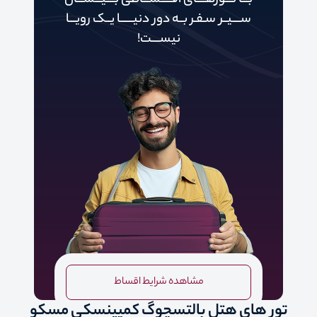
بـــا تـــورهــــای اقـــــســـاطی بــــیـــســـان
ســــیــر سـفـر بــه دور‌‌‌‌ دنیـــــ‌‌ـا یــک رویـــا
نیســــت!
مشاهده شرایط اقساط
تور های هتل بالتسچوگ کمپینسکی مسکو