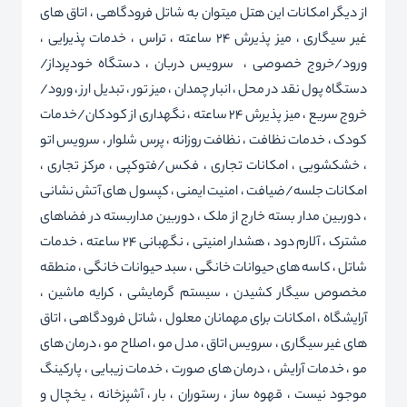
از دیگر امکانات این هتل میتوان به شاتل فرودگاهی ، اتاق های
غیر سیگاری ، میز پذیرش 24 ساعته ، تراس ، خدمات پذیرایی ،
ورود/خروج خصوصی ، سرویس دربان ، دستگاه خودپرداز/
دستگاه پول نقد در محل ، انبار چمدان ، میز تور ، تبدیل ارز ، ورود/
خروج سریع ، میز پذیرش 24 ساعته ، نگهداری از کودکان/خدمات
کودک ، خدمات نظافت ، نظافت روزانه ، پرس شلوار ، سرویس اتو
، خشکشویی ، امکانات تجاری ، فکس/فتوکپی ، مرکز تجاری ،
امکانات جلسه/ضیافت ، امنیت ایمنی ، کپسول های آتش نشانی
، دوربین مدار بسته خارج از ملک ، دوربین مداربسته در فضاهای
مشترک ، آلارم دود ، هشدار امنیتی ، نگهبانی 24 ساعته ، خدمات
شاتل ، کاسه های حیوانات خانگی ، سبد حیوانات خانگی ، منطقه
مخصوص سیگار کشیدن ، سیستم گرمایشی ، کرایه ماشین ،
آرایشگاه ، امکانات برای مهمانان معلول ، شاتل فرودگاهی ، اتاق
های غیر سیگاری ، سرویس اتاق ، مدل مو ، اصلاح مو ، درمان های
مو ، خدمات آرایش ، درمان های صورت ، خدمات زیبایی ، پارکینگ
موجود نیست ، قهوه ساز ، رستوران ، بار ، آشپزخانه ، یخچال و