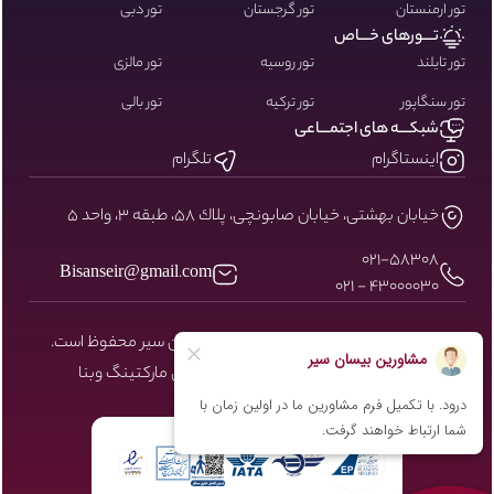
تور ارمنستان
تور گرجستان
تور دبی
تـــورهای خـــاص
تور تایلند
تور روسیه
تور مالزی
تور سنگاپور
تور ترکیه
تور بالی
شبکـــه های اجتمـــاعی
اینستاگرام
تلگرام
خيابان بهشتى، خيابان صابونچى، پلاك ٥٨، طبقه ٣، واحد ٥
۰۲۱-58308
Bisanseir@gmail.com
43000030 - 021
کلیه حقوق مادی و معنوی سایت نزد بیسان سیر محفوظ است.
طراحی و توسعه توسط شرکت دیجیتال مارکتینگ
وبنا