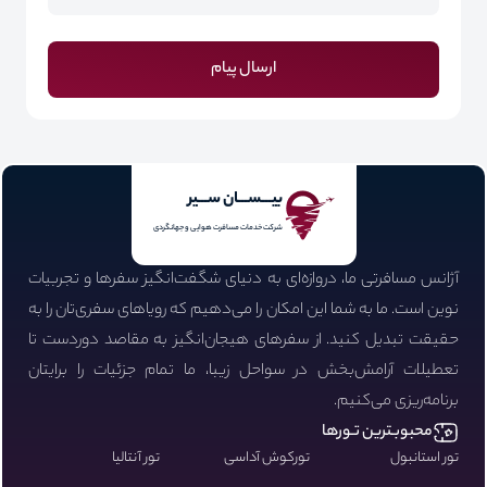
ارسال پیام
بیـــســـان ســـیر
شرکت خدمات مسافرت هوایی و جهانگردی
آژانس مسافرتی ما، دروازه‌ای به دنیای شگفت‌انگیز سفرها و تجربیات
نوین است. ما به شما این امکان را می‌دهیم که رویاهای سفری‌تان را به
حقیقت تبدیل کنید. از سفرهای هیجان‌انگیز به مقاصد دوردست تا
تعطیلات آرامش‌بخش در سواحل زیبا، ما تمام جزئیات را برایتان
برنامه‌ریزی می‌کنیم.
محبوبـترین تـورها
تور استانبول
تورکوش آداسی
تور آنتالیا