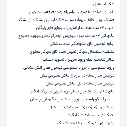
امکانات هتل
تلوزیون
مبلمان فضای باز
تراس
اجاره دوچرخه
رستوران
بار
خشکشویی
نظافت روزانه
سیستم گرمایشی
آرایشگاه-آرایشگر
امنیت 24 ساعته
هشدار امنیتی
اسپا
وای فای رایگان
نگهبانی 24 ساعته
میوه
سرویس اتو
مرکز تجاری
تهویه مطبوع
اجاره اتومبیل
اتاق خانوادگی
خدمات شاتل
منطقه استعمال سیگار تعیین شده
اتاق سیگار ممنوع
سالن تناسب اندام
ورود سریع / تسویه حساب
ورود خصوصی / خروج خصوصی
کپسول های اتش نشانی
دوربین مدار بسته در خارج از اماکن عمومی هتل
دوربین مدار بسته داخل اماکن عمومی هتل
اتاق ها / امکانات برای معلولین
جکوزی
تراس آفتابگیر
استخر آب گرم
استخر سرپوشیده
محل نگهداری چمدان
منوهای ویژه رژیم (در صورت درخواست)
رختکن/ تناسب اندام / آبگرم
نگهداری از کودکان / خدمات کودک