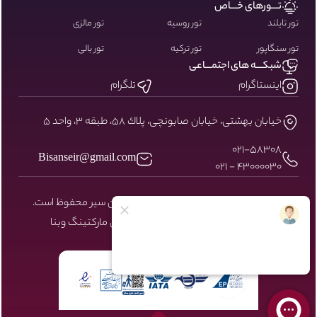
تـــورهای خـــاص
تور تایلند
تور روسیه
تور مالزی
تور سنگاپور
تور ترکیه
تور بالی
شبکـــه های اجتمـــاعی
اینستاگرام
تلگرام
خيابان بهشتى، خيابان صابونچى، پلاك ٥٨، طبقه ٣، واحد ٥
۰۲۱-58308
Bisanseir@gmail.com
43000030 - 021
کلیه حقوق مادی و معنوی سایت نزد بیسان سیر محفوظ است.
طراحی و توسعه توسط شرکت دیجیتال مارکتینگ
وبنا