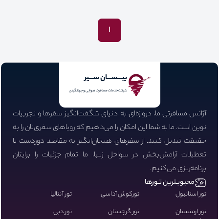
1
بیـــســـان ســـیر
شرکت خدمات مسافرت هوایی و جهانگردی
آژانس مسافرتی ما، دروازه‌ای به دنیای شگفت‌انگیز سفرها و تجربیات
نوین است. ما به شما این امکان را می‌دهیم که رویاهای سفری‌تان را به
حقیقت تبدیل کنید. از سفرهای هیجان‌انگیز به مقاصد دوردست تا
تعطیلات آرامش‌بخش در سواحل زیبا، ما تمام جزئیات را برایتان
برنامه‌ریزی می‌کنیم.
محبوبـترین تـورها
تور استانبول
تورکوش آداسی
تور آنتالیا
تور ارمنستان
تور گرجستان
تور دبی