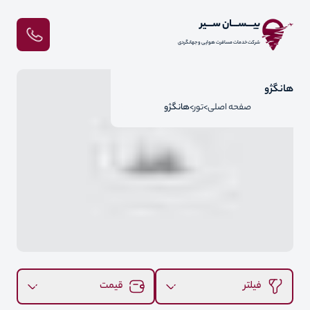
بیـــســـان ســـیر
شرکت خدمات مسافرت هوایی و جهانگردی
هانگژو
صفحه اصلی
تور
هانگژو
فیلتر
قیمت