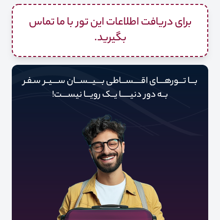
برای دریافت اطلاعات این تور با ما تماس
بگیرید.
بـــا تـــورهــــای اقـــــســـاطی بــــیـــســـان ســــیــر سـفـر
بــه دور‌‌‌‌ دنیـــــ‌‌ـا یــک رویـــا نیســــت!