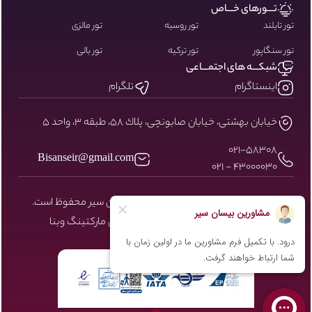
تـــورهای خـــاص
تور تایلند
تور روسیه
تور مالزی
تور سنگاپور
تور ترکیه
تور بالی
شبکـــه های اجتمـــاعی
اینستاگرام
تلگرام
خيابان بهشتى، خيابان صابونچى، پلاك ٥٨، طبقه ٣، واحد ٥
۰۲۱-58308
Bisanseir@gmail.com
43000030 - 021
کلیه حقوق مادی و معنوی سایت نزد بیسان سیر محفوظ است.
طراحی و توسعه توسط شرکت دیجیتال مارکتینگ
وبنا