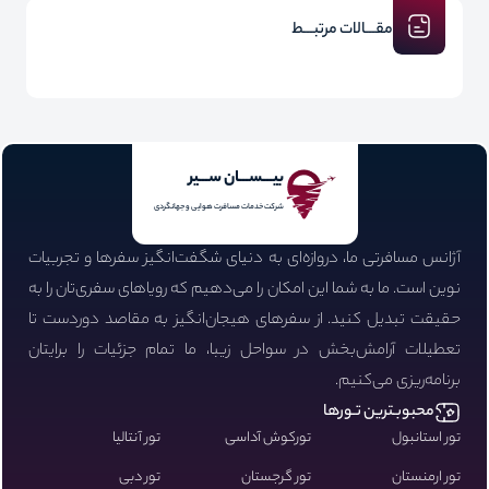
مقـــالات مرتبـــط
بیـــســـان ســـیر
شرکت خدمات مسافرت هوایی و جهانگردی
آژانس مسافرتی ما، دروازه‌ای به دنیای شگفت‌انگیز سفرها و تجربیات
نوین است. ما به شما این امکان را می‌دهیم که رویاهای سفری‌تان را به
حقیقت تبدیل کنید. از سفرهای هیجان‌انگیز به مقاصد دوردست تا
تعطیلات آرامش‌بخش در سواحل زیبا، ما تمام جزئیات را برایتان
برنامه‌ریزی می‌کنیم.
محبوبـترین تـورها
تور استانبول
تورکوش آداسی
تور آنتالیا
تور ارمنستان
تور گرجستان
تور دبی