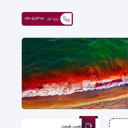
رزرو تور:
۰۲۱-58308
تعیین قیمت