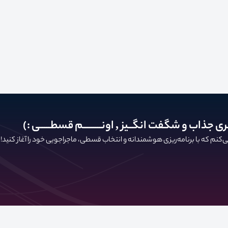
ری جذاب و شگفت انگــیز , اونـــــــــم قسطـــــی :)
کنم که با برنامه‌ریزی هوشمندانه و انتخاب قسطی، ماجراجویی خود را آغاز کنید!