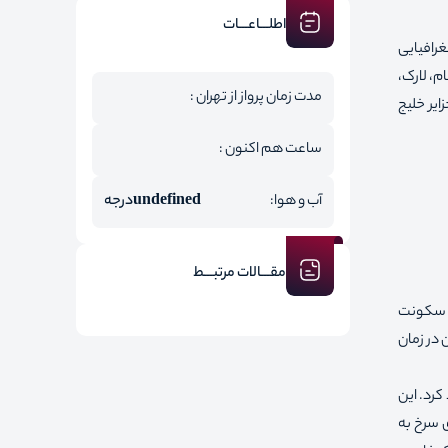
اطلـــاعـــات
غرافیایی
م، لارک،
مدت زمان پرواز از تهران :
رگترین جزایر خلیج
ساعت هم اکنون :
آب و هوا:
undefined
درجه
مقـــالات مرتبـــط
 و سکونت
ن در زمان
کرد. این
ی سرخ به