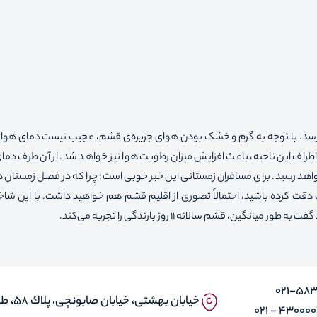
می‌رسد. با توجه به گرم و خشک بودن هوای جزیره‌ی قشم،‌ عجیب نیست دمای هوا
ریا در اطراف این ناحیه، باعث افزایش میزان رطوبت هوا نیز خواهد شد. از آن طرف دما
نهایتاً به ۱۶ درجه‌ی سانتی‌گراد خواهد رسید. برای مسافران زمستانی این خبر خوبی است؛ چرا که در فصل زمس
ت دقت کرده باشید، احتمالاً تصوری از اقلیم قشم هم خواهید داشت. با این شا
، قشم سالانه ۱۱ روز بارندگی را تجربه می‌کند.
۰۲۱-58
خيابان بهشتى، خيابان صابونچى، پلاك ٥٨، طبقه ٣، واحد ۱ و ۵
43000030 -