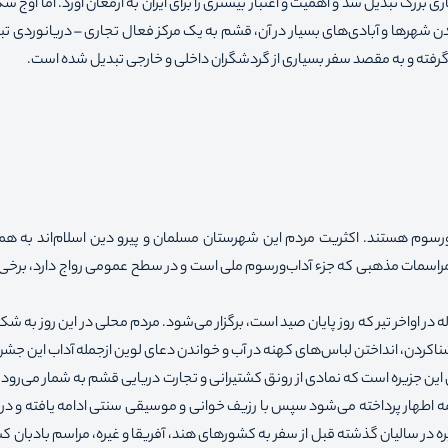
بزرگ تبدیل شد و اهمیت و اعتبار بیشتری را برای ایران به ارمغان آورد. اما اوج ش
مدن شهرها و آبادی‌های بسیار در آن، قشم به یک مرکز فعال تجاری – دریانوردی ت
 گرفته و به مقصد سفر بسیاری از گردشگران داخلی و خارجی تبدیل شده است.
‌ورسوم هستند. اکثریت مردم این شهرستان مسلمان و پیرو دین اسلام‌اند به هم
ه بر مراسمات مذهبی که جزء آداب‌ورسوم ملی است و در سطح عمومی رواج دارد، برخی ا
در اواخر تیر که روز پایان صید است، برگزار می‌شود. مردم محلی در این روز به شکرا
ناکردن، انداختن لباس‌های کهنه در آب و خواندن دعای لوین ازجمله آداب این جش
ن این جزیره است که نمادی از رونق کشتیرانی و تجارت دریایی قشم به شمار می‌رود
ائمه اطهار پرداخته می‌شود سپس با رزیف خوانی و موسیقی سنتی ادامه یافته و در 
ه در سالیان گذشته قبل از سفر به کشورهای هند، آفریقا و غیره، مراسم بادبان کشی