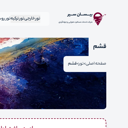
بیـــســـان ســـیر
تور خارجی
تور ترکیه
تور رو
شرکت خدمات مسافرت هوایی و جهانگردی
قشم
صفحه اصلی
تور
قشم