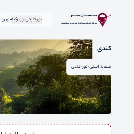
بیـــســـان ســـیر
تور خارجی
تور ترکیه
تور رو
شرکت خدمات مسافرت هوایی و جهانگردی
کندی
صفحه اصلی
تور
کندی