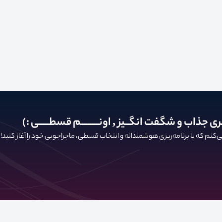
ری جذاب و شگفت انگــیز , اونـــــــــم قسطـــــی :)
کنم که با برنامه‌ریزی هوشمندانه و انتخاب قسطی، ماجراجویی خود را آغاز کنید!