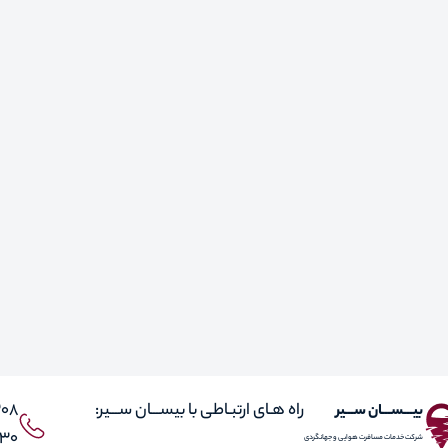
راه هـای ارتبـاطی با بیســـان ســـیر:
308
بیـــســـان ســـیر
 021
شرکت خدمات مسافرت هوایی و جهانگردی