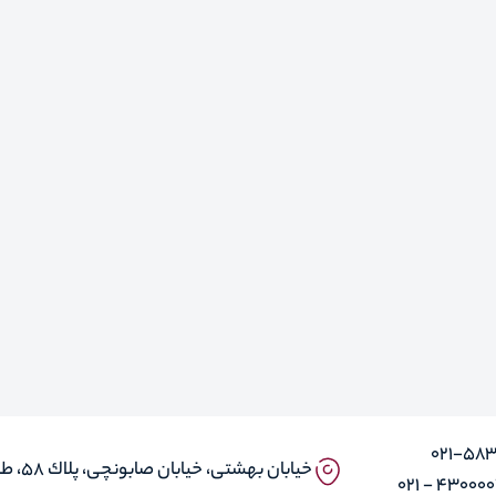
۰۲۱-58
خيابان بهشتى، خيابان صابونچى، پلاك ٥٨، طبقه ٣، واحد ۱ و ۵
43000030 -