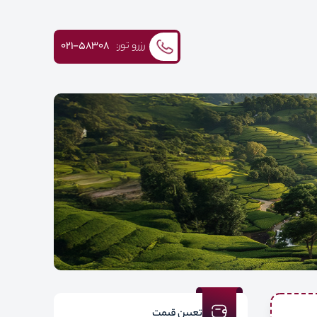
رزرو تور:
۰۲۱-58308
تعیین قیمت