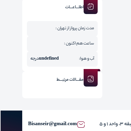
اطلـــاعـــات
مدت زمان پرواز از تهران :
ساعت هم اکنون :
آب و هوا:
undefined
درجه
مقـــالات مرتبـــط
Bisanseir@gmail.com