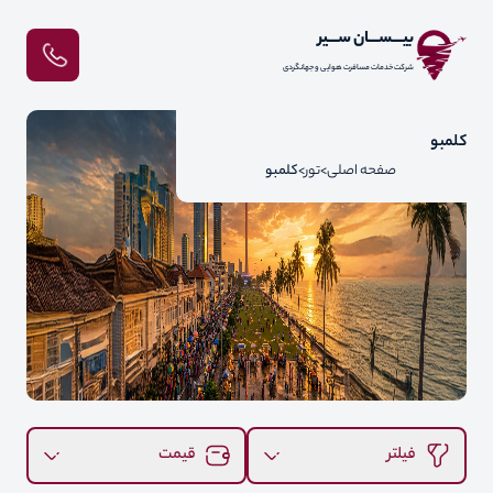
بیـــســـان ســـیر
شرکت خدمات مسافرت هوایی و جهانگردی
کلمبو
صفحه اصلی
تور
کلمبو
فیلتر
قیمت