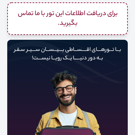
برای دریافت اطلاعات این تور با ما تماس
بگیرید.
بـــا تـــورهــــای اقـــــســـاطی بــــیـــســـان ســــیــر سـفـر
بــه دور‌‌‌‌ دنیـــــ‌‌ـا یــک رویـــا نیســــت!