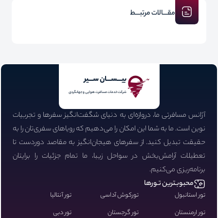
مقـــالات مرتبـــط
بیـــســـان ســـیر
شرکت خدمات مسافرت هوایی و جهانگردی
آژانس مسافرتی ما، دروازه‌ای به دنیای شگفت‌انگیز سفرها و تجربیات
نوین است. ما به شما این امکان را می‌دهیم که رویاهای سفری‌تان را به
حقیقت تبدیل کنید. از سفرهای هیجان‌انگیز به مقاصد دوردست تا
تعطیلات آرامش‌بخش در سواحل زیبا، ما تمام جزئیات را برایتان
برنامه‌ریزی می‌کنیم.
محبوبـترین تـورها
تور استانبول
تورکوش آداسی
تور آنتالیا
تور ارمنستان
تور گرجستان
تور دبی