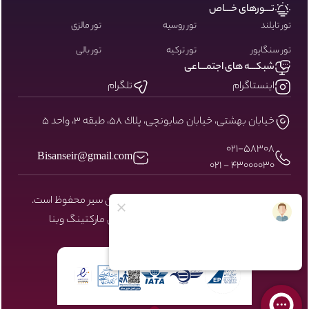
تـــورهای خـــاص
تور تایلند
تور روسیه
تور مالزی
تور سنگاپور
تور ترکیه
تور بالی
شبکـــه های اجتمـــاعی
اینستاگرام
تلگرام
خيابان بهشتى، خيابان صابونچى، پلاك ٥٨، طبقه ٣، واحد ٥
۰۲۱-58308
Bisanseir@gmail.com
43000030 - 021
کلیه حقوق مادی و معنوی سایت نزد بیسان سیر محفوظ است.
طراحی و توسعه توسط شرکت دیجیتال مارکتینگ
وبنا