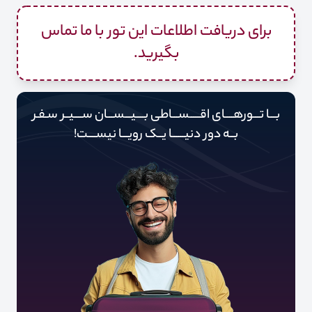
برای دریافت اطلاعات این تور با ما تماس
بگیرید.
بـــا تـــورهــــای اقـــــســـاطی بــــیـــســـان ســــیــر سـفـر
بــه دور‌‌‌‌ دنیـــــ‌‌ـا یــک رویـــا نیســــت!