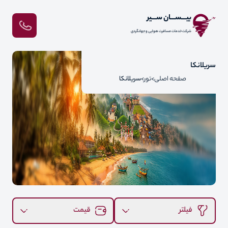
بیـــســـان ســـیر
شرکت خدمات مسافرت هوایی و جهانگردی
سریلانکا
صفحه اصلی
تور
سریلانکا
فیلتر
قیمت