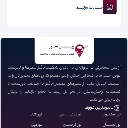
مقـــالات مرتبـــط
بیـــســـان ســـیر
شرکت خدمات مسافرت هوایی و جهانگردی
آژانس مسافرتی ما، دروازه‌ای به دنیای شگفت‌انگیز سفرها و تجربیات
نوین است. ما به شما این امکان را می‌دهیم که رویاهای سفری‌تان را به
حقیقت تبدیل کنید. از سفرهای هیجان‌انگیز به مقاصد دوردست تا
تعطیلات آرامش‌بخش در سواحل زیبا، ما تمام جزئیات را برایتان
برنامه‌ریزی می‌کنیم.
محبوبـترین تـورها
تور استانبول
تورکوش آداسی
تور آنتالیا
تور ارمنستان
تور گرجستان
تور دبی