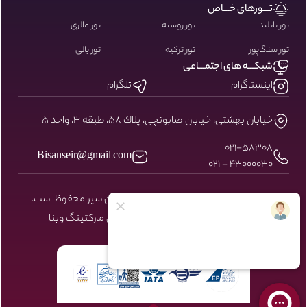
تـــورهای خـــاص
تور تایلند
تور روسیه
تور مالزی
تور سنگاپور
تور ترکیه
تور بالی
شبکـــه های اجتمـــاعی
اینستاگرام
تلگرام
خيابان بهشتى، خيابان صابونچى، پلاك ٥٨، طبقه ٣، واحد ٥
۰۲۱-58308
Bisanseir@gmail.com
43000030 - 021
کلیه حقوق مادی و معنوی سایت نزد بیسان سیر محفوظ است.
طراحی و توسعه توسط شرکت دیجیتال مارکتینگ
وبنا