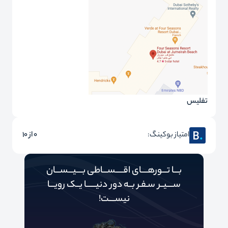
تفلیس
امتیاز بوکینگ:
0 از 10
بـــا تـــورهــــای اقـــــســـاطی بــــیـــســـان
ســــیــر سـفـر بــه دور‌‌‌‌ دنیـــــ‌‌ـا یــک رویـــا
نیســــت!