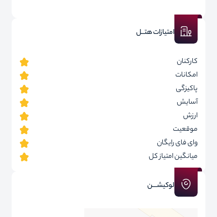
امتیازات هتــل
کارکنان
امکانات
پاکیزگی
آسایش
ارزش
موقعیت
وای فای رایگان
میانگین امتیاز کل
لوکیشـــن