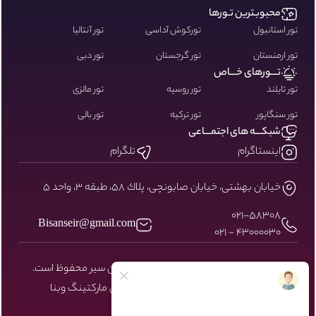
محبوبـترین تـورها
تور استانبول
تورکوش آداسی
تور آنتالیا
تور ارمنستان
تور گرجستان
تور دبی
تـــورهای خـــاص
تور تایلند
تور روسیه
تور مالزی
تور سنگاپور
تور ترکیه
تور بالی
شبکـــه های اجتمـــاعی
اینستاگرام
تلگرام
خيابان بهشتى، خيابان صابونچى، پلاك ٥٨، طبقه ٣، واحد ٥
۰۲۱-58308
Bisanseir@gmail.com
43000030 - 021
کلیه حقوق مادی و معنوی سایت نزد بیسان سیر محفوظ است.
طراحی و توسعه توسط شرکت دیجیتال مارکتینگ
وبنا