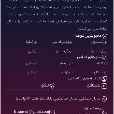
آژانس مسافرتی ما، دروازه‌ای به دنیای شگفت‌انگیز سفرها و تجربیات
نوین است. ما به شما این امکان را می‌دهیم که رویاهای سفری‌تان را به
حقیقت تبدیل کنید. از سفرهای هیجان‌انگیز به مقاصد دوردست تا
تعطیلات آرامش‌بخش در سواحل زیبا، ما تمام جزئیات را برایتان
برنامه‌ریزی می‌کنیم.
محبوبـترین تـورها
تور استانبول
تورکوش آداسی
تور آنتالیا
تور ارمنستان
تور گرجستان
تور دبی
تـــورهای خـــاص
تور تایلند
تور روسیه
تور مالزی
تور سنگاپور
تور ترکیه
تور بالی
شبکـــه های اجتمـــاعی
اینستاگرام
تلگرام
خيابان بهشتى، خيابان صابونچى، پلاك ٥٨، طبقه ٣، واحد ٥
۰۲۱-58308
Bisanseir@gmail.com