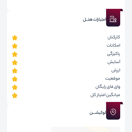
امتیازات هتــل
کارکنان
امکانات
پاکیزگی
آسایش
ارزش
موقعیت
وای فای رایگان
میانگین امتیاز کل
لوکیشـــن