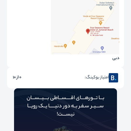
دبی
امتیاز بوکینگ:
0 از 10
بـــا تـــورهــــای اقـــــســـاطی بــــیـــســـان
ســــیــر سـفـر بــه دور‌‌‌‌ دنیـــــ‌‌ـا یــک رویـــا
نیســــت!