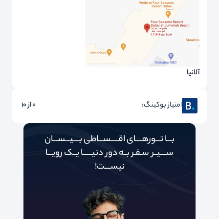
آلانیا
امتیاز بوکینگ:
0 از 10
بـــا تـــورهــــای اقـــــســـاطی بــــیـــســـان
ســــیــر سـفـر بــه دور‌‌‌‌ دنیـــــ‌‌ـا یــک رویـــا
نیســــت!