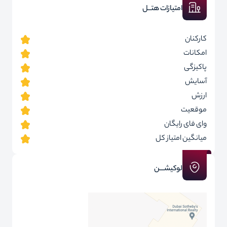
امتیازات هتــل
کارکنان
امکانات
پاکیزگی
آسایش
ارزش
موقعیت
وای فای رایگان
میانگین امتیاز کل
لوکیشـــن