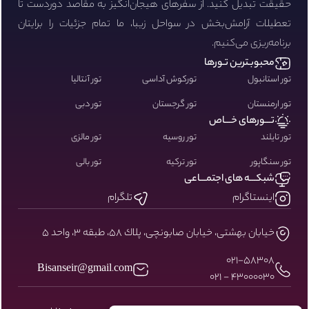
حقیقت تبدیل کنید. از سفرهای هیجان‌انگیز به مقاصد دوردست تا
تعطیلات آرامش‌بخش در سواحل زیبا، ما تمام جزئیات را برایتان
برنامه‌ریزی می‌کنیم.
محبوبـترین تـورها
تور استانبول
تورکوش آداسی
تور آنتالیا
تور ارمنستان
تور گرجستان
تور دبی
تـــورهای خـــاص
تور تایلند
تور روسیه
تور مالزی
تور سنگاپور
تور ترکیه
تور بالی
شبکـــه های اجتمـــاعی
اینستاگرام
تلگرام
خيابان بهشتى، خيابان صابونچى، پلاك ٥٨، طبقه ٣، واحد ٥
۰۲۱-58308
Bisanseir@gmail.com
43000030 - 021