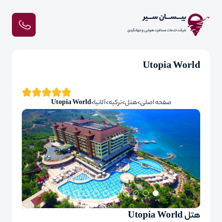
بیـــســـان ســـیر
شرکت خدمات مسافرت هوایی و جهانگردی
Utopia World
صفحه اصلی
هتل
ترکیه
آلانیا
Utopia World
هتل Utopia World