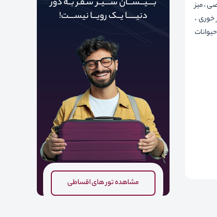
بــــیـــســـان ســــیــر سـفـر بــه دور‌‌‌‌
ی ، میز
دنیـــــ‌‌ـا یــک رویـــا نیســــت!
/چای ساز ، نهار خوری ،
حیوانات
مشاهده تور های اقساطی