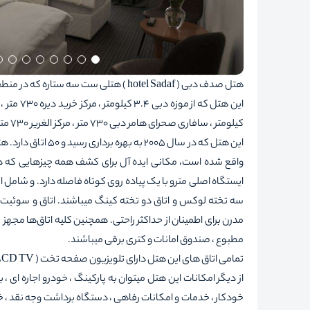
هتل صدف دبی ( hotel Sadaf ) هتلی ست سه ستاره که در منطقه دیره دبی واقع شده است.
کیلومتر ، سافاری صحرای هامر دبی 730 متر ، مرکز الغریر 730 متری هتل قرار دارد.
این هتل که در سال 
واقع شده است، مکانی ایده آل برای کشف همه چیزهایی که دبی ار
ایستگاه اصلی مترو با یک پیاده روی کوتاه فاصله دارد. و شامل است
سه تخته لوکس و اتاق دو تخته کینگ میباشند. اتاق و سوئیت ها
مدرن برای اطمینان از حداکثر راحتی. همچنین کلیه اتاق‌ها مجهز 
مطبوع ، صندوق امانات و کتری برقی میباشند.
تمامی اتاق های این هتل دارای تلویزیون صفحه تخت ( LCD TV ) و اینترنت بیسیم ( WiFi ) رایگان می باشند.
از دیگر امکانات این هتل میتوان به پارکینگ ، خودرو اجاره ای ،
خودکار ، خدمات و امکانات رفاهی ، دستگاه برداشت وجه نقد ، خدم