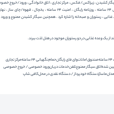
گار کشیدن ، زیراکس/فکس ، مرکز تجاری ، اتاق خانوادگی ، ورود/خروج خصوص
پذیرش 24 ساعته ، ترانسفر فرودگاهی رفت و برگشت ، پذیرش 24 ساعته ، روزنامه رایگان ، امنیت 24 ساعته ، یخچال ، قهوه
د غذایی ، رستوران و صبحانه را اشاره کرد . همچنین سیگار کشیدن ممنوع و ورود 
د از یک وعده غذایی در دو رستوران موجود در هتل لذت ببرند.
ته
صندوق امانات
وای فای رایگان
حمام
نگهبانی 24 ساعته
مرکز تجاری
یین شده
اتاق سیگار ممنوع
تلفن
خدمات دربان
ورود خصوصی / خروج خصوصی
دان
ماساژ
دستگاه خودپرداز / دستگاه نقدی در محل
کافی شاپ