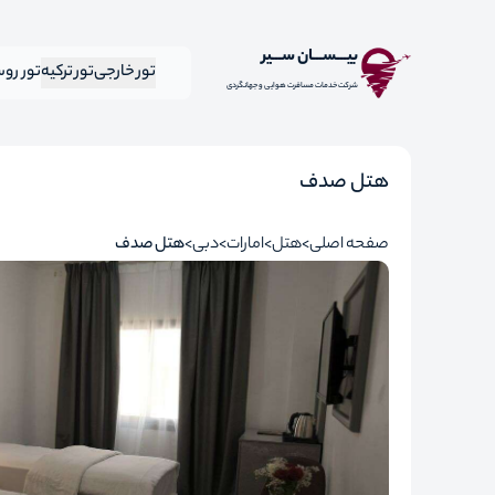
بیـــســـان ســـیر
تور خارجی
تور ترکیه
تور رو
شرکت خدمات مسافرت هوایی و جهانگردی
هتل صدف
صفحه اصلی
هتل
امارات
دبی
هتل صدف