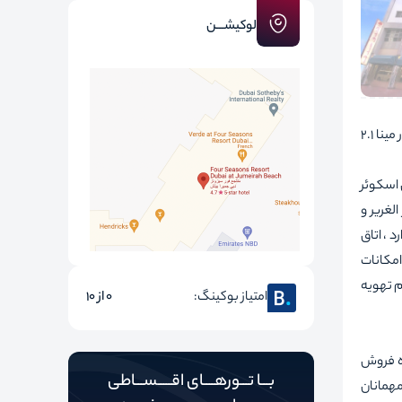
لوکیشـــن
این هتل که از موزه دبی 3.4 کیلومتر ، مرکز خرید دیره 730 متر ، برج ساعت دیره 2.2 کیلومتر ، موزه باستان شناسی ساروق الحدید 1.9 کیلومتر ، بازار مینا 2.1
نیون اسکوئر
لغریر و
د ، اتاق
امکانات
م تهویه
امتیاز بوکینگ:
0 از 10
اه فروش
بـــا تـــورهــــای اقـــــســـاطی
مهمانان