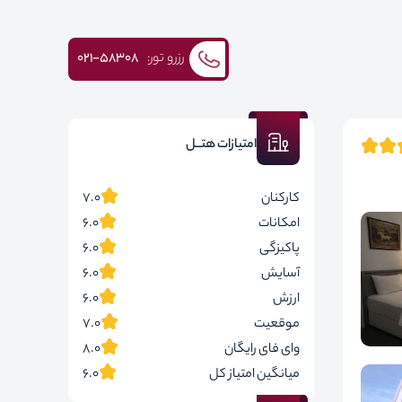
رزرو تور:
۰۲۱-58308
امتیازات هتــل
کارکنان
7.0
امکانات
6.0
پاکیزگی
6.0
آسایش
6.0
ارزش
6.0
موقعیت
7.0
وای فای رایگان
8.0
میانگین امتیاز کل
6.0