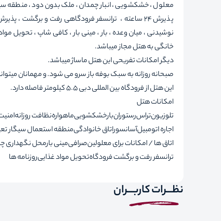
معلول ، خشکشویی ، انبار چمدان ، ملک بدون دود ، منطقه سی
نوشیدنی ، میان وعده ، بار ، مینی بار ، کافی شاپ ، تحویل موا
خانگی به هتل مجاز میباشد.
دیگر امکانات تفریحی این هتل ماساژ میباشد.
صبحانه روزانه به سبک بوفه باز سرو می شود. و مهمانان میتوانن
این هتل از فرودگاه بین المللی دبی 5.5 کیلومتر فاصله دارد.
امکانات هتل
تلوزیون
تراس
رستوران
بار
خشکشویی
ماهواره
نظافت روزانه
امنیت 24 ساع
اجاره اتومبیل
آسانسور
اتاق خانوادگی
منطقه استعمال سیگار تع
اتاق ها / امکانات برای معلولین
صرافی
مینی بار
محل نگهداری چم
ترانسفر رفت و برگشت فرودگاه
تحویل مواد غذایی
روزنامه ها
نظـــرات کاربـــران