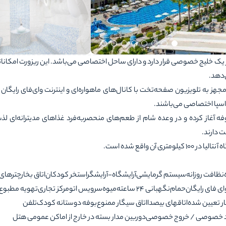
Rubi Platinum S در کنار ساحل و در یک خلیج خصوصی قرار دارد و دارای ساحل اختصاصی می‌باشد. این ریزورت امکا
‌دهد.
مجهز به تلویزیون صفحه‌تخت با کانال‌های ماهواره‌ای و اینترنت وای‌فای رایگان
ان اسپا اختصاصی می‌باشند.
ه آغاز کرده و در وعده شام از طعم‌های منحصربه‌فرد غذاهای مدیترانه‌ای لذت
نظافت روزانه
سیستم گرمایشی
آرایشگاه-آرایشگر
استخر کودکان
اتاق بخار
چترهای
ای فای رایگان
حمام
نگهبانی 24 ساعته
میوه
سرویس اتو
مرکز تجاری
تهویه مطبوع
ر تعیین شده
اتاقهای بیصدا
اتاق سیگار ممنوع
بوفه دوستانه کودک
تلفن
د خصوصی / خروج خصوصی
دوربین مدار بسته در خارج از اماکن عمومی هتل