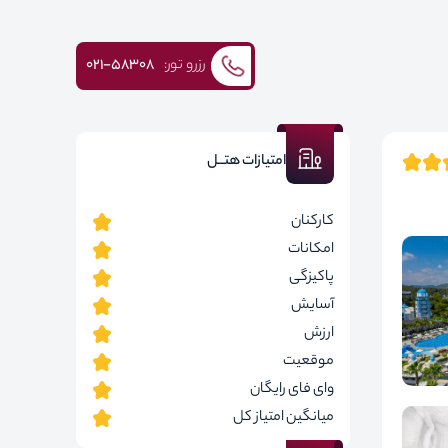
رزرو تور:
۰۲۱-58308
امتیازات هتــل
کارکنان
امکانات
پاکیزگی
آسایش
ارزش
موقعیت
وای فای رایگان
میانگین امتیاز کل