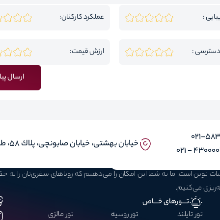
بایی :
عملکرد کارکنان:
دسترسی :
ارزش قیمت:
ارسال پیا
۰۲۱-58
خيابان بهشتى، خيابان صابونچى، پلاك ٥٨، طبقه ٣، واحد ۱ و ۵
43000030 -
بیات نوین است. ما به شما این امکان را می‌دهیم که رویاهای سفری‌تان را به 
ه‌ریزی می‌کنیم.
تـــورهای خـــاص
تور تایلند
تور روسیه
تور مالزی