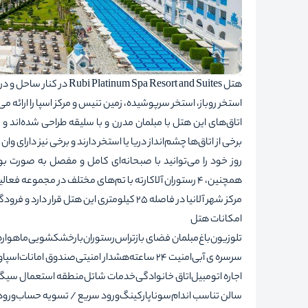
هتل pa Resort and Suites
استخر روباز، استخر سرپوشیده، زمین تنیس و مرکز اسپا را ارائه می
اتاق‌های این هتل با مبلمان مدرن و با سلیقه طراحی شده‌اند و 
برخی از اتاق‌ها چشم‌انداز دریا یا استخر دارند و برخی نیز دارای و
روز خود را می‌توانید با صبحانه‌ای کامل و مفصل به صورت بوف
همچنین، ۴ رستوران آلاکارته با تم‌های مختلف در مجموعه فعالیت دارند.
مرکز شهر آلانیا در فاصله ۲۵ کیلومتری این هتل قرار دارد و فرودگاه آنتالیا در ۱۰۰ کیلومتری آن واقع شده است.
امکانات هتل
تلوزیون
باغ
مبلمان فضای باز
تراس
رستوران
بار
خشکشویی
ماهواره
سرسره ی آبی
امنیت 24 ساعته
هشدار امنیتی
صندوق امانات
اسپا
و
اجاره اتومبیل
اتاق خانوادگی
خدمات شاتل
منطقه استعمال سیگا
سالن تناسب اندام
سونا
پارکینگ
ورود سریع / تسویه حساب
ورو