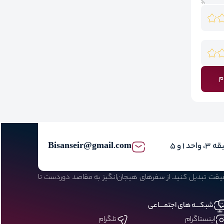
م
Bisanseir@gmail.com
حقیقت تبدیل کنید. از سفرهای هیجان‌انگیز به مقاصد دوردست تا
شبکـــه های اجتمـــاعی
اینستاگرام
تلگرام