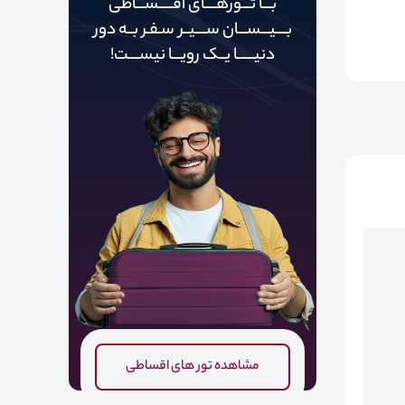
بـــا تـــورهــــای اقـــــســـاطی
بــــیـــســـان ســــیــر سـفـر بــه دور‌‌‌‌
دنیـــــ‌‌ـا یــک رویـــا نیســــت!
مشاهده تور های اقساطی