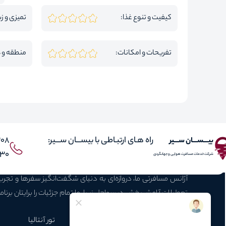
کیفیت و تنوع غذا:
تمیزی و زی
تفریحات و امکانات:
منطقه و 
راه هـای ارتبـاطی با بیســـان ســـیر:
308
بیـــســـان ســـیر
 021
شرکت خدمات مسافرت هوایی و جهانگردی
آژانس مسافرتی ما، دروازه‌ای به دنیای شگفت‌انگیز سفرها و تجر
تعطیلات آرامش‌بخش در سواحل زیبا، ما تمام جزئیات را برایتان برنام
محبوبـترین تـورها
تور استانبول
تورکوش آداسی
تور آنتالیا