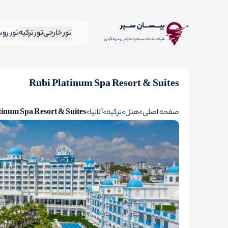
بیـــســـان ســـیر
تور خارجی
تور ترکیه
تور رو
شرکت خدمات مسافرت هوایی و جهانگردی
Rubi Platinum Spa Resort & Suites
صفحه اصلی
هتل
ترکیه
آلانیا
tinum Spa Resort & Suites