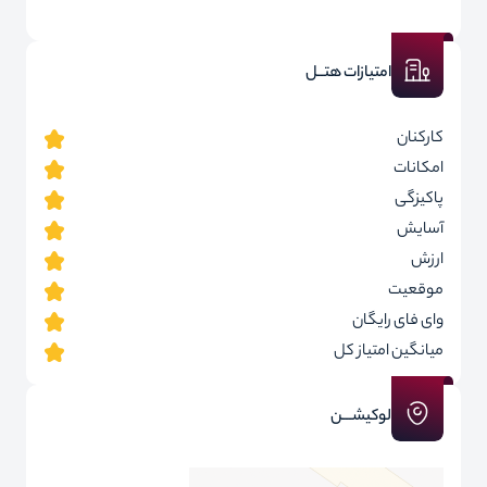
امتیازات هتــل
کارکنان
امکانات
پاکیزگی
آسایش
ارزش
موقعیت
وای فای رایگان
میانگین امتیاز کل
لوکیشـــن