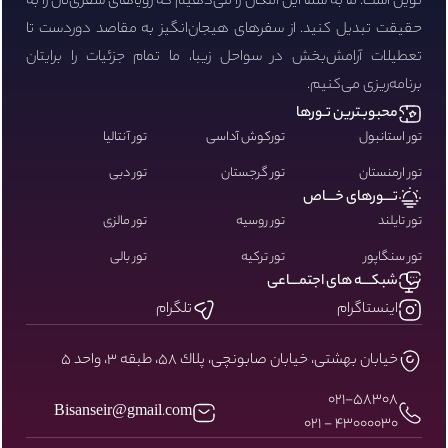
نوین است. ما به شما این امکان را می‌دهیم که رویاهای سفری‌تان را به
حقیقت تبدیل کنید. از سفرهای هیجان‌انگیز به مقاصد دوردست تا
تعطیلات آرامش‌بخش در سواحل زیبا، ما تمام جزئیات را برایتان
برنامه‌ریزی می‌کنیم.
محبوبـترین تـورها
تور استانبول
تورکوش آداسی
تور آنتالیا
تور ارمنستان
تور گرجستان
تور دبی
تـــورهای خـــاص
تور تایلند
تور روسیه
تور مالزی
تور سنگاپور
تور ترکیه
تور بالی
شبکـــه های اجتمـــاعی
اینستاگرام
تلگرام
خيابان بهشتى، خيابان صابونچى، پلاك ٥٨، طبقه ٣، واحد ٥
۰۲۱-58308
Bisanseir@gmail.com
43000030 - 021