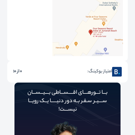
امتیاز بوکینگ:
0 از 10
بـــا تـــورهــــای اقـــــســـاطی بــــیـــســـان
ســــیــر سـفـر بــه دور‌‌‌‌ دنیـــــ‌‌ـا یــک رویـــا
نیســــت!