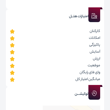
امتیازات هتــل
کارکنان
امکانات
پاکیزگی
آسایش
ارزش
موقعیت
وای فای رایگان
میانگین امتیاز کل
لوکیشـــن