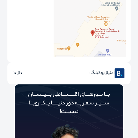
امتیاز بوکینگ:
0 از 10
بـــا تـــورهــــای اقـــــســـاطی بــــیـــســـان
ســــیــر سـفـر بــه دور‌‌‌‌ دنیـــــ‌‌ـا یــک رویـــا
نیســــت!