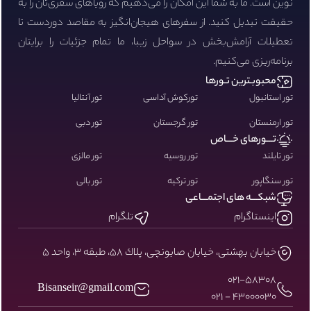
نوین است. ما به شما این امکان را می‌دهیم که رویاهای سفری‌تان را به
حقیقت تبدیل کنید. از سفرهای هیجان‌انگیز به مقاصد دوردست تا
تعطیلات آرامش‌بخش در سواحل زیبا، ما تمام جزئیات را برایتان
برنامه‌ریزی می‌کنیم.
محبوبـترین تـورها
تور استانبول
تورکوش آداسی
تور آنتالیا
تور ارمنستان
تور گرجستان
تور دبی
تـــورهای خـــاص
تور تایلند
تور روسیه
تور مالزی
تور سنگاپور
تور ترکیه
تور بالی
شبکـــه های اجتمـــاعی
اینستاگرام
تلگرام
خيابان بهشتى، خيابان صابونچى، پلاك ٥٨، طبقه ٣، واحد ٥
۰۲۱-58308
Bisanseir@gmail.com
43000030 - 021