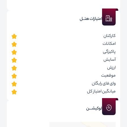
امتیازات هتــل
کارکنان
امکانات
پاکیزگی
آسایش
ارزش
موقعیت
وای فای رایگان
میانگین امتیاز کل
لوکیشـــن