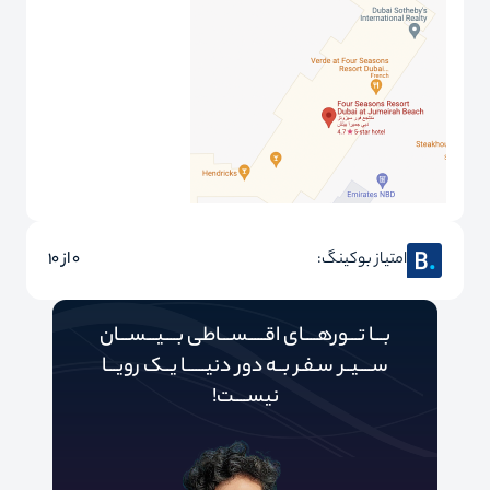
امتیاز بوکینگ:
0 از 10
بـــا تـــورهــــای اقـــــســـاطی بــــیـــســـان
ســــیــر سـفـر بــه دور‌‌‌‌ دنیـــــ‌‌ـا یــک رویـــا
نیســــت!