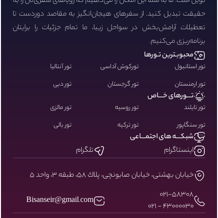
نوین است. ما به شما این امکان را می‌دهیم که رویاهای سفری‌تان را به
حقیقت تبدیل کنید. از سفرهای هیجان‌انگیز به مقاصد دوردست تا
تعطیلات آرامش‌بخش در سواحل زیبا، ما تمام جزئیات را برایتان
برنامه‌ریزی می‌کنیم.
محبوبـترین تـورها
تور استانبول
تورکوش آداسی
تور آنتالیا
تور ارمنستان
تور گرجستان
تور دبی
تـــورهای خـــاص
تور تایلند
تور روسیه
تور مالزی
تور سنگاپور
تور ترکیه
تور بالی
شبکـــه های اجتمـــاعی
اینستاگرام
تلگرام
خيابان بهشتى، خيابان صابونچى، پلاك ٥٨، طبقه ٣، واحد ٥
۰۲۱-58308
Bisanseir@gmail.com
43000030 - 021