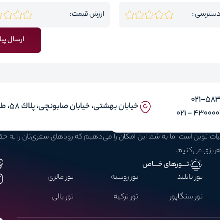
دسترسی :
ارزش قیمت:
ارسال پیا
۰۲۱-58
خيابان بهشتى، خيابان صابونچى، پلاك ٥٨، طبقه ٣، واحد ۱ و ۵
43000030 -
بیات نوین است. ما به شما این امکان را می‌دهیم که رویاهای سفری‌تان را به 
ه‌ریزی می‌کنیم.
تـــورهای خـــاص
تور تایلند
تور روسیه
تور مالزی
تور سنگاپور
تور ترکیه
تور بالی