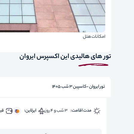
امکانات هتل
تور های هالیدی این اکسپرس ایروان
تور ایروان -کاسپین 3 شب 1405
مدت اقامت:
3 شب و 4 روز
ایرلاین:
قیم