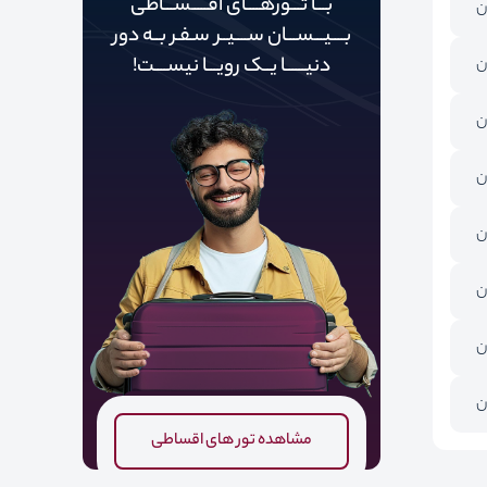
بـــا تـــورهــــای اقـــــســـاطی
ن
بــــیـــســـان ســــیــر سـفـر بــه دور‌‌‌‌
دنیـــــ‌‌ـا یــک رویـــا نیســــت!
ن
ن
ن
ن
ن
ن
ن
مشاهده تور های اقساطی