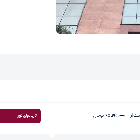
ت از :
95,190,000
تومان
تاریخهای تور