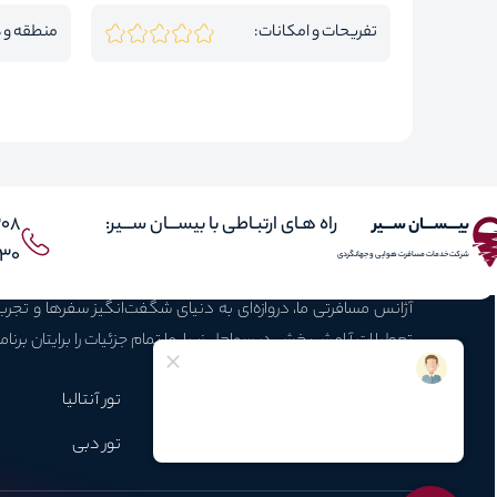
تفریحات و امکانات:
منطقه و 
راه هـای ارتبـاطی با بیســـان ســـیر:
308
بیـــســـان ســـیر
 021
شرکت خدمات مسافرت هوایی و جهانگردی
آژانس مسافرتی ما، دروازه‌ای به دنیای شگفت‌انگیز سفرها و تجر
تعطیلات آرامش‌بخش در سواحل زیبا، ما تمام جزئیات را برایتان برنام
محبوبـترین تـورها
تور استانبول
تورکوش آداسی
تور آنتالیا
تور ارمنستان
تور گرجستان
تور دبی