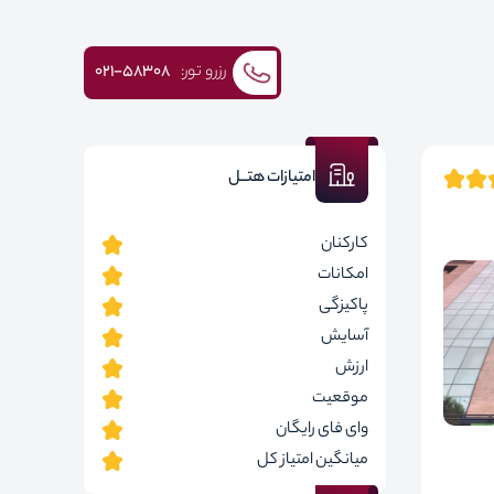
رزرو تور:
۰۲۱-58308
امتیازات هتــل
کارکنان
امکانات
پاکیزگی
آسایش
ارزش
موقعیت
وای فای رایگان
میانگین امتیاز کل