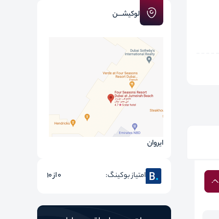
لوکیشـــن
ایروان
امتیاز بوکینگ:
0 از 10