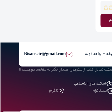
م
Bisanseir@gmail.com
حقیقت تبدیل کنید. از سفرهای هیجان‌انگیز به مقاصد دوردست تا
شبکـــه های اجتمـــاعی
اینستاگرام
تلگرام