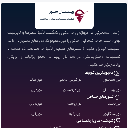
بیـــســـان ســـیر
شرکت خدمات مسافرت هوایی و جهانگردی
آژانس مسافرتی ما، دروازه‌ای به دنیای شگفت‌انگیز سفرها و تجربیات
نوین است. ما به شما این امکان را می‌دهیم که رویاهای سفری‌تان را به
حقیقت تبدیل کنید. از سفرهای هیجان‌انگیز به مقاصد دوردست تا
تعطیلات آرامش‌بخش در سواحل زیبا، ما تمام جزئیات را برایتان
برنامه‌ریزی می‌کنیم.
محبوبـترین تـورها
تور استانبول
تورکوش آداسی
تور آنتالیا
تور ارمنستان
تور گرجستان
تور دبی
تـــورهای خـــاص
تور تایلند
تور روسیه
تور مالزی
تور سنگاپور
تور ترکیه
تور بالی
شبکـــه های اجتمـــاعی