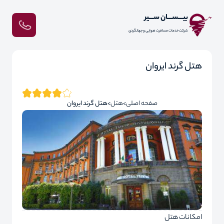
بیـــســـان ســـیر
شرکت خدمات مسافرت هوایی و جهانگردی
هتل گرند ایروان
صفحه اصلی
هتل
هتل گرند ایروان
امکانات هتل