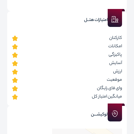
امتیازات هتــل
کارکنان
امکانات
پاکیزگی
آسایش
ارزش
موقعیت
وای فای رایگان
میانگین امتیاز کل
لوکیشـــن