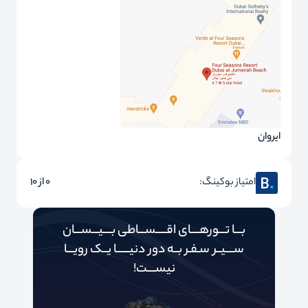
ایروان
امتیاز بوکینگ:
0 از 10
بـــا تـــورهــــای اقـــــســـاطی بــــیـــســـان
ســــیــر سـفـر بــه دور‌‌‌‌ دنیـــــ‌‌ـا یــک رویـــا
نیســــت!