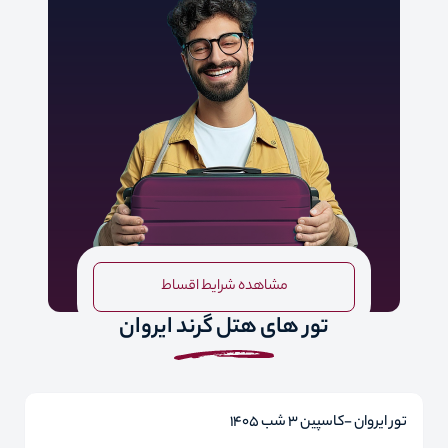
مشاهده شرایط اقساط
تور های هتل گرند ایروان
تور ایروان -کاسپین 3 شب 1405