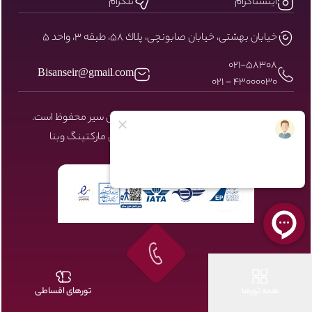
اینستاگرام
تلگرام
خيابان بهشتى، خيابان صابونچى، پلاك ٥٨، طبقه ٣، واحد ٥
۰۲۱-58308
Bisanseir@gmail.com
43000030 - 021
کلیه حقوق مادی و معنوی سایت نزد بیسان سیر محفوظ است.
طراحی و توسعه توسط شرکت دیجیتال مارکتینگ
وبنا
همه تورها
تورهای اقساطی