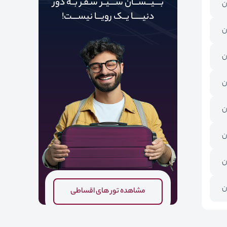
بــــیـــســـان ســــیــر سـفـر بــه دور‌‌‌‌
ن
دنیـــــ‌‌ـا یــک رویـــا نیســــت!
ن
ن
ن
ن
ن
ن
ن
مشاهده تور های اقساطی