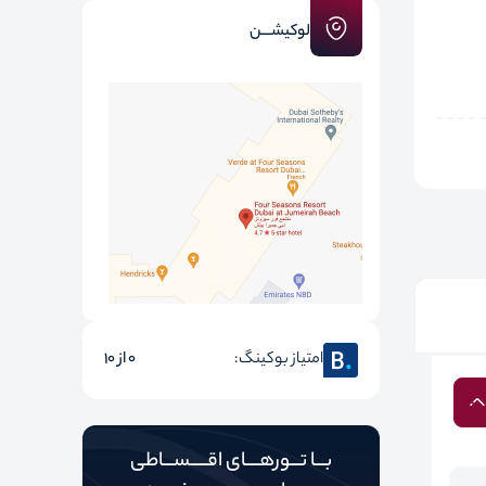
لوکیشـــن
امتیاز بوکینگ:
0 از 10
بـــا تـــورهــــای اقـــــســـاطی