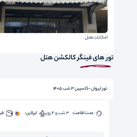
امکانات هتل
تور های فینگر کالکشن هتل
تور ایروان -کاسپین 3 شب 1405
مدت اقامت:
3 شب و 4 روز
ایرلاین:
قیم