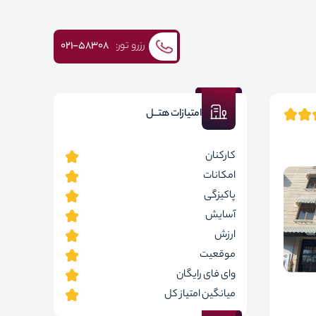
رزرو تور:
۰۲۱-58308
امتیازات هتــل
کارکنان
امکانات
پاکیزگی
آسایش
ارزش
موقعیت
وای فای رایگان
میانگین امتیاز کل