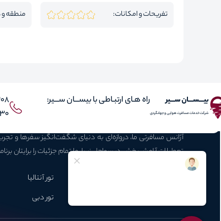
تفریحات و امکانات:
منطقه و 
راه هـای ارتبـاطی با بیســـان ســـیر:
308
بیـــســـان ســـیر
 021
شرکت خدمات مسافرت هوایی و جهانگردی
آژانس مسافرتی ما، دروازه‌ای به دنیای شگفت‌انگیز سفرها و تجر
تعطیلات آرامش‌بخش در سواحل زیبا، ما تمام جزئیات را برایتان برنام
محبوبـترین تـورها
تور استانبول
تورکوش آداسی
تور آنتالیا
تور ارمنستان
تور گرجستان
تور دبی