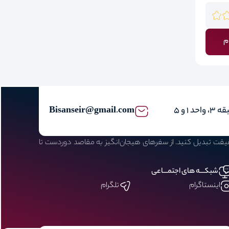
م
Bisanseir@gmail.com
حقیقت تبدیل کنید. از سفرهای هیجان‌انگیز به مقاصد دوردست تا
شبکـــه های اجتمـــاعی
اینستاگرام
تلگرام