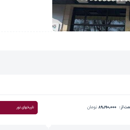
ت از :
89,190,000
تومان
تاریخهای تور