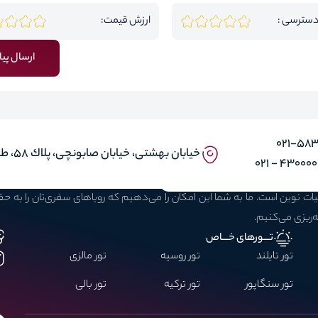
دسترسی :
ارزش قیمت:
ارسال پیا
۰۲۱-58
خيابان بهشتى، خيابان صابونچى، پلاك ٥٨، طبقه ٣، واحد ۱ و ۵
43000030 -
بیات نوین است. ما به شما این امکان را می‌دهیم که رویاهای سفری‌تان را به 
ه‌ریزی می‌کنیم.
تـــورهای خـــاص
تور تایلند
تور روسیه
تور مالزی
تور سنگاپور
تور ترکیه
تور بالی