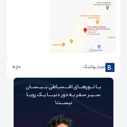
امتیاز بوکینگ:
0 از 10
بـــا تـــورهــــای اقـــــســـاطی بــــیـــســـان
ســــیــر سـفـر بــه دور‌‌‌‌ دنیـــــ‌‌ـا یــک رویـــا
نیســــت!