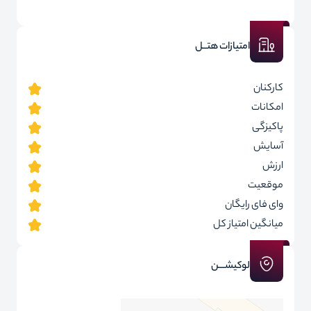
امتیازات هتــل
کارکنان
امکانات
پاکیزگی
آسایش
ارزش
موقعیت
وای فای رایگان
میانگین امتیاز کل
لوکیشـــن