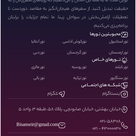
نوین است. ما به شما این امکان را می‌دهیم که رویاهای سفری‌تان را به
حقیقت تبدیل کنید. از سفرهای هیجان‌انگیز به مقاصد دوردست تا
تعطیلات آرامش‌بخش در سواحل زیبا، ما تمام جزئیات را برایتان
برنامه‌ریزی می‌کنیم.
محبوبـترین تـورها
تور استانبول
تورکوش آداسی
تور آنتالیا
تور ارمنستان
تور گرجستان
تور دبی
تـــورهای خـــاص
تور تایلند
تور روسیه
تور مالزی
تور سنگاپور
تور ترکیه
تور بالی
شبکـــه های اجتمـــاعی
اینستاگرام
تلگرام
خيابان بهشتى، خيابان صابونچى، پلاك ٥٨، طبقه ٣، واحد ٥
۰۲۱-58308
Bisanseir@gmail.com
43000030 - 021