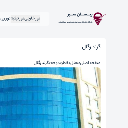
بیـــســـان ســـیر
تور خارجی
تور ترکیه
تور رو
شرکت خدمات مسافرت هوایی و جهانگردی
گرند رگال
صفحه اصلی
هتل
قطر
دوحه
گرند رگال