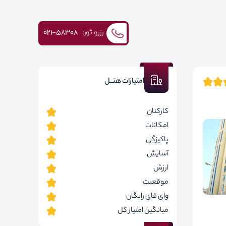
رزرو تور:
۰۲۱-58308
امتیازات هتــل
کارکنان
امکانات
پاکیزگی
آسایش
ارزش
موقعیت
وای فای رایگان
میانگین امتیاز کل