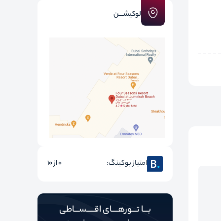
لوکیشـــن
امتیاز بوکینگ:
0 از 10
بـــا تـــورهــــای اقـــــســـاطی