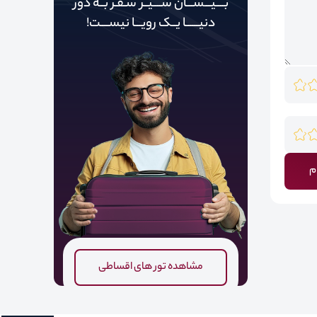
بــــیـــســـان ســــیــر سـفـر بــه دور‌‌‌‌
دنیـــــ‌‌ـا یــک رویـــا نیســــت!
م
مشاهده تور های اقساطی