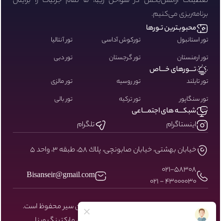
تعطیلات آرامش‌بخش در سواحل زیبا، ما تمام جزئیات را برایتان
برنامه‌ریزی می‌کنیم.
محبوبـترین تـورها
تور استانبول
تورکوش آداسی
تور آنتالیا
تور ارمنستان
تور گرجستان
تور دبی
تـــورهای خـــاص
تور تایلند
تور روسیه
تور مالزی
تور سنگاپور
تور ترکیه
تور بالی
شبکـــه های اجتمـــاعی
اینستاگرام
تلگرام
خيابان بهشتى، خيابان صابونچى، پلاك ٥٨، طبقه ٣، واحد ٥
۰۲۱-58308
Bisanseir@gmail.com
43000030 - 021
کلیه حقوق مادی و معنوی سایت نزد بیسان سیر محفوظ است.