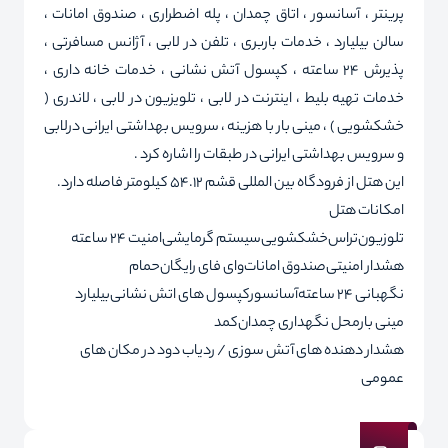
پرینتر ، آسانسور ، اتاق چمدان ، پله اضطراری ، صندوق امانات ،
سالن بیلیارد ، خدمات باربری ، تلفن در لابی ، آژانس مسافرتی ،
پذیرش 24 ساعته ، کپسول آتش نشانی ، خدمات خانه داری ،
خدمات تهیه بلیط ، اینترنت در لابی ، تلویزیون در لابی ، لاندری (
خشکشویی ) ، مینی بار با هزینه ، سرویس بهداشتی ایرانی درلابی
و سرویس بهداشتی ایرانی در طبقات را اشاره کرد .
این هتل از فرودگاه بین المللی قشم 54.12 کیلومتر فاصله دارد.
امکانات هتل
تلوزیون
تراس
خشکشویی
سیستم گرمایشی
امنیت 24 ساعته
هشدار امنیتی
صندوق امانات
وای فای رایگان
حمام
نگهبانی 24 ساعته
آسانسور
کپسول های اتش نشانی
بیلیارد
مینی بار
محل نگهداری چمدان
کمد
هشدار دهنده های آتش سوزی / ردیاب دود در مکان های
عمومی