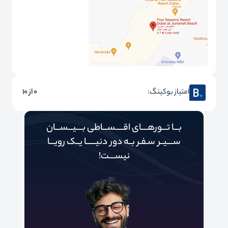
امتیاز بوکینگ:
0 از 10
بـــا تـــورهــــای اقـــــســـاطی بــــیـــســـان
ســــیــر سـفـر بــه دور‌‌‌‌ دنیـــــ‌‌ـا یــک رویـــا
نیســــت!