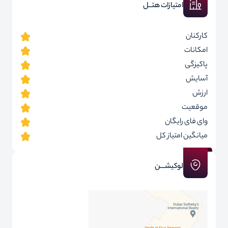
امتیازات هتــل
کارکنان
امکانات
پاکیزگی
آسایش
ارزش
موقعیت
وای فای رایگان
میانگین امتیاز کل
لوکیشـــن