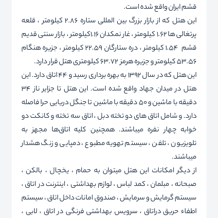
قشم ایران واقع شده است.
این هتل که از بازار بزرگ بین المللی ستاره 2.86 کیلومتر ، قلعه
پرتغالی ها 1.62 کیلومتر ، غار نمکدان 1.16کیلومتر ، بازار سنتی قدیم
قشم 1.54 کیلومتر ، دره ستارگان 22.59 کیلومتر ، جزیره هنگام
53.56 کیلومتر و جزیره هرمز 63.72 کیلومتری هتل قرار دارد.
این هتل که در سال 1392 به بهره برداری رسید و 44 اتاق دارد. این
هتل در میدان جهاد واقع شده است. این هتل تا جزایر ناز 34
دقیقه با ماشین و 50 دقیقه با ماشین تا جنگل دریایی حرا فاصله
دارد. و شامل اتاق های دو تخته دبل ، اتاق سه تخته و کانکت دو
خوابه چهار نفره میباشند. همچنین کلیه اتاق‌ها مجهز به
تلویزیون ، تلفن ، سیستم تهویه مطبوع ، دمپایی و زنگ هشدار
میباشند.
از دیگر امکانات این هتل میتوان به حمام ، یخچال ، بالکن ،
صبحانه ، مبلمان ، کمد لباس ، لوازم بهداشتی ، اینترنت در اتاق ،
سیستم گرمایش و سرمایش ، صندوق امانات داخل اتاق ، سیستم
اطفاء حریق دراتاق ، سرویس بهداشتی فرنگی در اتاق ، لابی ،