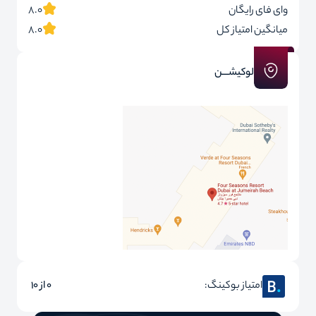
وای فای رایگان
8.0
میانگین امتیاز کل
8.0
لوکیشـــن
امتیاز بوکینگ:
0 از 10