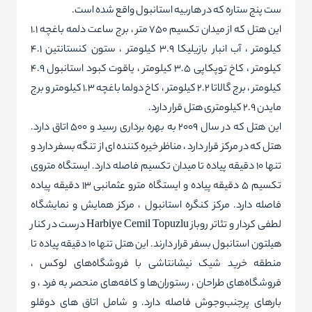
ست پنج ستاره که در هاربیه استانبول واقع شده است.
این هتل که از میدان تکسیم 750 متر ، برج ساعت دلمه باغچه 1.1
کیلومتر ، آب انبار بازیلیکا 3.9 کیلومتر ، ستون کنستانتین 4.1
کیلومتر ، کاخ توپکاپی 3.5 کیلومتر ، یاقوت کبود استانبول 4.9
کیلومتر ، برج گالاتا 2.2 کیلومتر ، کاخ دولما باغچه 1.3 کیلومتر و برج
مایدن 2.9 کیلومتری هتل قرار دارد.
این هتل که در سال 2009 به بهره برداری رسید و 500 اتاق دارد.
هتل که در مرکز قرار دارد ، مناظر خیره کننده ای از تنگه بسفر دارد و
تنها 10 دقیقه پیاده تا میدان تکسیم فاصله دارد. ایستگاه متروی
تکسیم 5 دقیقه پیاده و ایستگاه مترو عثمانبی 13 دقیقه پیاده
فاصله دارد. مرکز کنگره استانبول ، مرکز همایش و نمایشگاه
لطفی کردار و تئاتر روباز Harbiye Cemil Topuzlu درست در کنار
هیلتون استانبول بسفر قرار دارند. این هتل تنها 10 دقیقه پیاده تا
منطقه خرید شیک نیشانتاشی با فروشگاه‌های لوکس ،
فروشگاه‌های طراحان ، رستوران‌ها و کافه‌های منحصر به فرد ، و
بارهای پرجنب‌وجوش فاصله دارد. و شامل اتاق های دوقلو