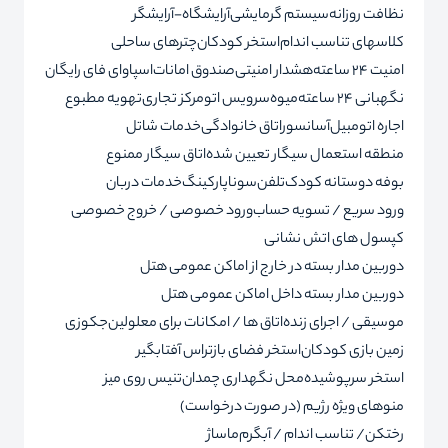
نظافت روزانه
سیستم گرمایشی
آرایشگاه-آرایشگر
کلاسهای تناسب اندام
استخر کودکان
چترهای ساحلی
امنیت 24 ساعته
هشدار امنیتی
صندوق امانات
اسپا
وای فای رایگان
نگهبانی 24 ساعته
میوه
سرویس اتو
مرکز تجاری
تهویه مطبوع
اجاره اتومبیل
آسانسور
اتاق خانوادگی
خدمات شاتل
منطقه استعمال سیگار تعیین شده
اتاق سیگار ممنوع
بوفه دوستانه کودک
تلفن
سونا
پارکینگ
خدمات دربان
ورود سریع / تسویه حساب
ورود خصوصی / خروج خصوصی
کپسول های اتش نشانی
دوربین مدار بسته در خارج از اماکن عمومی هتل
دوربین مدار بسته داخل اماکن عمومی هتل
موسیقی / اجرای زنده
اتاق ها / امکانات برای معلولین
جکوزی
زمین بازی کودکان
استخر فضای باز
تراس آفتابگیر
استخر سرپوشیده
محل نگهداری چمدان
تنیس روی میز
منوهای ویژه رژیم (در صورت درخواست)
رختکن/ تناسب اندام / آبگرم
ماساژ