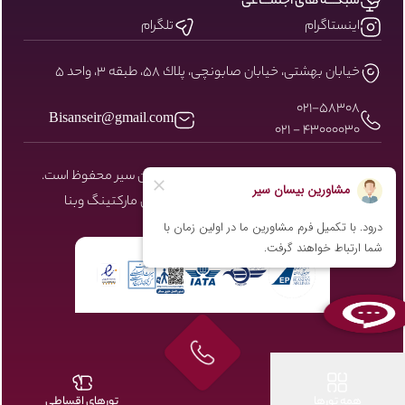
شبکـــه های اجتمـــاعی
اینستاگرام
تلگرام
خيابان بهشتى، خيابان صابونچى، پلاك ٥٨، طبقه ٣، واحد ٥
۰۲۱-58308
Bisanseir@gmail.com
43000030 - 021
کلیه حقوق مادی و معنوی سایت نزد بیسان سیر محفوظ است.
طراحی و توسعه توسط شرکت دیجیتال مارکتینگ
وبنا
همه تورها
تورهای اقساطی