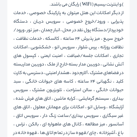
) و اینترنت بیسیم ( WiFi ) رایگان می باشند.
از دیگر امکانات این هتل میتوان به پارکینگ خصوصی ، خدمات
پذیرایی ، ورود/خروج خصوصی ، سرویس دربان ، دستگاه
خودپرداز/دستگاه پول نقد در محل ، انبار چمدان ، میز تور ، ورود/
خروج سریع ، میز پذیرش 24 ساعته ، کالسکه ، خدمات نظافت ،
نظافت روزانه ، پرس شلوار ، سرویس اتو ، خشکشویی ، امکانات
تجاری ، امکانات جلسه/ضیافت ، امنیت ایمنی ، کپسول های
آتش نشانی ، دوربین مدار بسته خارج از ملک ، دوربین مداربسته
در فضاهای مشترک ، آلارم دود ، هشدار امنیتی ، دسترسی به کارت
کلید ، نگهبانی 24 ساعته ، کاسه های حیوانات خانگی ، سبد
حیوانات خانگی ، سالن استراحت ، تلویزیون مشترک ، سرویس
بیداری ، سیستم گرمایشی ، کرایه ماشین ، اتاق های فرش شده ،
آرایشگاه ، وسایل اتو ، امکانات برای مهمانان معلول ، اتاق های
غیر سیگاری ، سرویس بیداری/ساعت زنگ دار ، سرویس اتاق ،
آسانسور ، میز مطالعه ، کانال های ماهواره ای ، بالکن ، تراس ،
باغ ، آشپزخانه ، چای/قهوه ساز در تمام اتاق ها ، قهوه خانه در