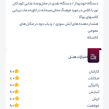
دستگاه خودپرداز / دستگاه نقدی در محل
وعده غذایی کودکان
تور یا کلاس در مورد فرهنگ محلی
صبحانه در اتاق
خدمات زیبایی
کلاسهای یوگا
هشدار دهنده های آتش سوزی / ردیاب دود در مکان های
عمومی
کالسکه
امتیازات هتــل
کارکنان
9.0
امکانات
8.0
پاکیزگی
9.0
آسایش
9.0
ارزش
8.0
موقعیت
9.0