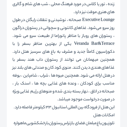
زنده ، تور یا کلاس در مورد فرهنگ محلی ، شب های شام و گالری
های هنری موقت نیز دارد.
Executive Lounge صبحانه ، نوشیدنی و تنقلات رایگان در طول
روز سرو می‌شود. غذاهای کانتونی و سچوانی در رستوران دراگون
، رستوران های روباز با مناظر پانوراما از طبیعت سرو می شود.
Veranda Bar&Terrace یکی از بهترین مناظر بسفر را با
دکوراسیون کاملاً جدید و مشرف به باغ های سرسبز هتل دارد.
همچنین میهمانان می توانند از رستوران داب هند بسفر با
غذاهای هندی دیدن کنند. منوی کودکان و صندلی های بلند نیز
در هتل ارائه می شود. همچنین میوه ها ، شراب ، شامپاین ، بوفه
مناسب برای کودکان ، وعده های غذایی بچه ها ، اسنک بار ،
صبحانه در اتاق ، نهار بسته بندی شده و منوهای رژیم غذایی ویژه
در صورت درخواست موجود میباشد.
این هتل از فرودگاه بین المللی استانبول 33 کیلومتر فاصله دارد.
امکانات هتل
تلوزیون
باغ
مبلمان فضای باز
تراس
رستوران
بار
خشکشویی
ماهواره