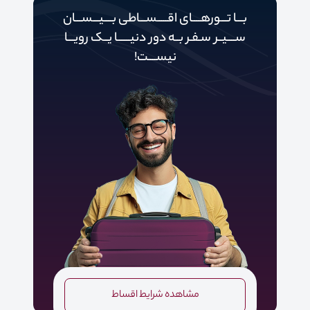
بـــا تـــورهــــای اقـــــســـاطی بــــیـــســـان
ســــیــر سـفـر بــه دور‌‌‌‌ دنیـــــ‌‌ـا یــک رویـــا
نیســــت!
مشاهده شرایط اقساط