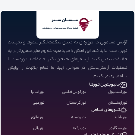
بیـــســـان ســـیر
شرکت خدمات مسافرت هوایی و جهانگردی
آژانس مسافرتی ما، دروازه‌ای به دنیای شگفت‌انگیز سفرها و تجربیات
نوین است. ما به شما این امکان را می‌دهیم که رویاهای سفری‌تان را به
حقیقت تبدیل کنید. از سفرهای هیجان‌انگیز به مقاصد دوردست تا
تعطیلات آرامش‌بخش در سواحل زیبا، ما تمام جزئیات را برایتان
برنامه‌ریزی می‌کنیم.
محبوبـترین تـورها
تور استانبول
تورکوش آداسی
تور آنتالیا
تور ارمنستان
تور گرجستان
تور دبی
تـــورهای خـــاص
تور تایلند
تور روسیه
تور مالزی
تور سنگاپور
تور ترکیه
تور بالی