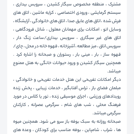
مشترک ، منطقه مخصوص سیگار کشیدن ، سرویس بیداری ،
سیستم گرمایشی ، ورودی اختصاصی ، کرایه ماشین ، اتاق های
فرش شده ، اتاق های عایق صدا ، اتاق های خانوادگی ، آرایشگاه ،
وسایل اتو ، امکانات برای مهمانان معلول ، شاتل فرودگاهی ،
اتاق های غیر سیگاری ، سرویس بیداری/ساعت زنگ دار ،
سرویس اتاق ، میز مطالعه ، آشپزخانه ، قهوه خانه در محل ، چای/
قهوه ساز ، بار ، مینی بار ، رستوران و صبحانه را اشاره کرد .
همچنین سیگار کشیدن و ورود حیوانات خانگی به هتل ممنوع
میباشد.
دیگر امکانات تفریحی این هتل خدمات تفریحی و خانوادگی ،
مبلمان فضای باز ، تراس آفتابگیر ، خدمات زیبایی ، پخش زنده
رویدادهای ورزشی ، اجرای موسیقی زنده ، تور یا کلاس در مورد
فرهنگ محلی ، شب های شام ، سرگرمی عصرانه , کارکنان
سرگرمی میباشد.
صبحانه روزانه به سبک بوفه باز سرو می شود. همچنین میوه
ها ، شراب ، شامپاین ، بوفه مناسب برای کودکان ، وعده های