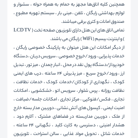
همچنین کلیه اتاق‌ها مجهز به حمام به همراه حوله ، سشوار و
لوازم بهداشتی رایگان ، تلفن ، مینی بار ، سیستم تهویه مطبوع ،
صندوق امانات و کتری برقی میباشند.
تمامی اتاق های این هتل دارای تلویزیون صفحه تخت ( LCD TV
) و اینترنت بیسیم ( WiFi ) رایگان می باشند.
از دیگر امکانات این هتل میتوان به پارکینگ خصوصی رایگان ،
خدمات پذیرایی ، ورود/خروج خصوصی ، سرویس دربان ، دستگاه
خودپرداز/دستگاه پول نقد در محل ، انبار چمدان ، میز تور ، تبدیل
ارز ، ورود/خروج سریع ، میز پذیرش 24 ساعته ، درب های ایمنی
کودک ، نگهداری از کودکان/خدمات کودک ، خدمات نظافت ،
نظافت روزانه ، پرس شلوار ، سرویس اتو ، خشکشویی ، امکانات
تجاری ، فکس/فتوکپی ، مرکز تجاری ، امکانات جلسه/ضیافت ،
امنیت ایمنی ، کپسول های آتش نشانی ، دوربین مدار بسته خارج
از ملک ، دوربین مداربسته در فضاهای مشترک ، آلارم دود ،
هشدار امنیتی ، دسترسی به کارت کلید ، نگهبانی 24 ساعته ،
خدمات شاتل ، تحویل مواد غذایی ، سالن استراحت ، تلویزیون