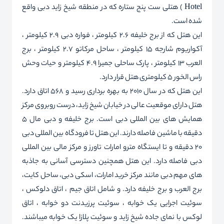
Hotel ) هتلی ست پنج ستاره که در منطقه شیخ زاید دبی واقع
شده است.
این هتل که از برج خلیفه 2.6 کیلومتر ، فواره دبی 2.9 کیلومتر ،
آکواریوم شارجه 15 کیلومتر ، ساحل مرکاتو 2.7 کیلومتر ، برج
العرب 13 کیلومتر ، پارک ساحلی جمیرا 4.9 کیلومتر و حیات وحش
راس الخور 5 کیلومتری هتل قرار دارد.
این هتل که در سال 2010 به بهره برداری رسید و 568 اتاق دارد.
هتل دارای موقعیت عالی در خیابان شیخ زاید، درست روبروی مرکز
همایش های بین المللی دبی است. برج خلیفه و دبی مال 5
دقیقه با ماشین فاصله دارند. این هتل تا فرودگاه بین المللی دبی
20 دقیقه و تا ایستگاه مترو امارات تاورز و مرکز مالی بین المللی
دبی فاصله دارد. این هتل همچنین دسترسی آسانی به جاذبه
های مهم دبی مانند مرکز خرید امارات، اسکی دبی، ساحل کایت،
برج العرب و برج خلیفه دارد. و شامل اتاق جیم ، اتاق دلوکس ،
سوئیت اجرایی یک خوابه ، سوئیت پرزیدنت دو خوابه ، اتاق
لوکس با نمای جاده شیخ زاید و سوئیت پلازا یک خوابه میباشند.