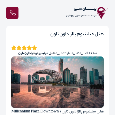
بیـــســـان ســـیر
شرکت خدمات مسافرت هوایی و جهانگردی
هتل میلینیوم پلازا داون تاون
صفحه اصلی
هتل
امارات
دبی
هتل میلینیوم پلازا داون تاون
هتل میلینیوم پلازا داون تاون ( Millennium Plaza Downtown