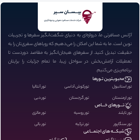
بیـــســـان ســـیر
شرکت خدمات مسافرت هوایی و جهانگردی
آژانس مسافرتی ما، دروازه‌ای به دنیای شگفت‌انگیز سفرها و تجربیات
نوین است. ما به شما این امکان را می‌دهیم که رویاهای سفری‌تان را به
حقیقت تبدیل کنید. از سفرهای هیجان‌انگیز به مقاصد دوردست تا
تعطیلات آرامش‌بخش در سواحل زیبا، ما تمام جزئیات را برایتان
برنامه‌ریزی می‌کنیم.
محبوبـترین تـورها
تور استانبول
تورکوش آداسی
تور آنتالیا
تور ارمنستان
تور گرجستان
تور دبی
تـــورهای خـــاص
تور تایلند
تور روسیه
تور مالزی
تور سنگاپور
تور ترکیه
تور بالی
شبکـــه های اجتمـــاعی