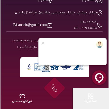
اینستاگرام
تلگرام
خيابان بهشتى، خيابان صابونچى، پلاك ٥٨، طبقه ٣، واحد ٥
۰۲۱-58308
Bisanseir@gmail.com
43000030 - 021
کلیه حقوق مادی و معنوی سایت نزد بیسان سیر محفوظ است.
طراحی و توسعه توسط شرکت دیجیتال مارکتینگ
وبنا
همه تورها
تورهای اقساطی