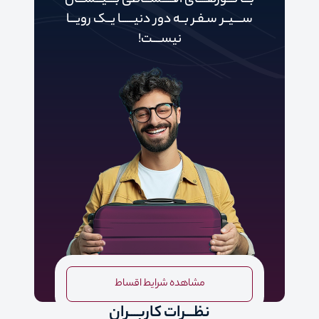
بـــا تـــورهــــای اقـــــســـاطی بــــیـــســـان
ســــیــر سـفـر بــه دور‌‌‌‌ دنیـــــ‌‌ـا یــک رویـــا
نیســــت!
مشاهده شرایط اقساط
نظـــرات کاربـــران