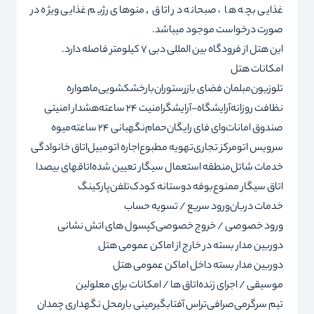
غذایی بچه ها ، صبحانه در اتاق , منوهای رژیم غذایی ویژه در
صورت درخواست موجود میباشد.
این هتل از فرودگاه بین المللی دبی 7 کیلومتر فاصله دارد.
امکانات هتل
تلوزیون
مبلمان فضای باز
رستوران
بار
خشکشویی
ماهواره
نظافت روزانه
آرایشگاه-آرایشگر
امنیت 24 ساعته
هشدار امنیتی
صندوق امانات
وای فای رایگان
حمام
نگهبانی 24 ساعته
میوه
سرویس اتو
مرکز تجاری
تهویه مطبوع
اجاره اتومبیل
اتاق خانوادگی
خدمات شاتل
منطقه استعمال سیگار تعیین شده
اتاقهای بیصدا
اتاق سیگار ممنوع
بوفه دوستانه کودک
تلفن
پارکینگ
خدمات دربان
ورود سریع / تسویه حساب
ورود خصوصی / خروج خصوصی
کپسول های اتش نشانی
دوربین مدار بسته در خارج از اماکن عمومی هتل
دوربین مدار بسته داخل اماکن عمومی هتل
موسیقی / اجرای زنده
اتاق ها / امکانات برای معلولین
تیم سرگرمی
صرافی
تراس آفتابگیر
مینی بار
محل نگهداری چمدان