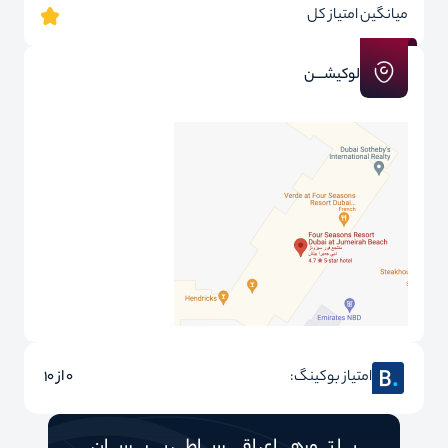
میانگین امتیاز کل
لوکیشـــن
امتیاز بوکینگ:
0 از 10