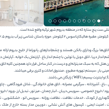
ال 2009 به بهره برداری رسید و 213 اتاق دارد اتاق‌ها بزرگ ودارای بالکن هستند و چشم‌اندازهای پانوراما از خلیج بدروم ارا
انداز دریا ، اتاق دوبل یا توئین با چشم انداز باغ ، آپارتمان یک خوابه ، آپارتمان د
ل که به سبک مدیترانه‌ای و درست در کنار ساحل قرار دارد همچنین کلیه اتاق‌
، مینی بار ، سیستم تهویه مطبوع ، صندوق امانات و کتری برقی میباشند.
اس ، باغ ، آشپزخانه ، سرگرمی عصرانه ، اتاق های خانوادگی ، شاتل فرودگاهی ، چ
 ورود/خروج خصوصی ، سرویس دربان ، انبار چمدان ، میز تور ، تبدیل ارز ، ورود/خروج
 خدمات نگهداری از کودک ، خدمات نظافت ، نظافت روزانه ، سرویس اتو ، خشکشویی ، 
 امنیت ایمنی ، کپسول های آتش نشانی ، دوربین مدار بسته خارج از ملک ، 