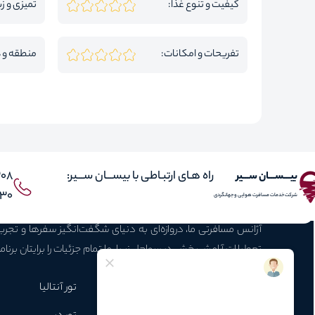
کیفیت و تنوع غذا:
تمیزی و زی
تفریحات و امکانات:
منطقه و 
راه هـای ارتبـاطی با بیســـان ســـیر:
308
بیـــســـان ســـیر
 021
شرکت خدمات مسافرت هوایی و جهانگردی
آژانس مسافرتی ما، دروازه‌ای به دنیای شگفت‌انگیز سفرها و تجر
تعطیلات آرامش‌بخش در سواحل زیبا، ما تمام جزئیات را برایتان برنام
محبوبـترین تـورها
تور استانبول
تورکوش آداسی
تور آنتالیا