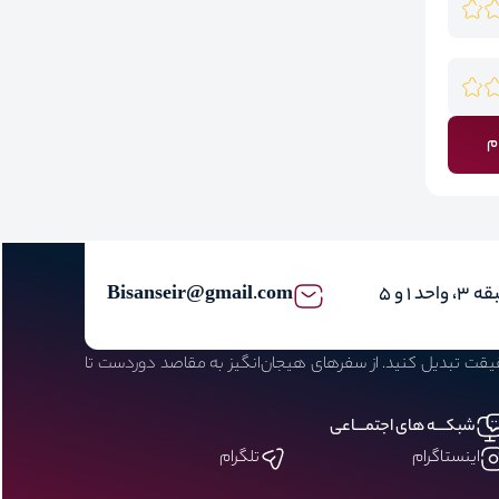
م
Bisanseir@gmail.com
حقیقت تبدیل کنید. از سفرهای هیجان‌انگیز به مقاصد دوردست تا
شبکـــه های اجتمـــاعی
اینستاگرام
تلگرام