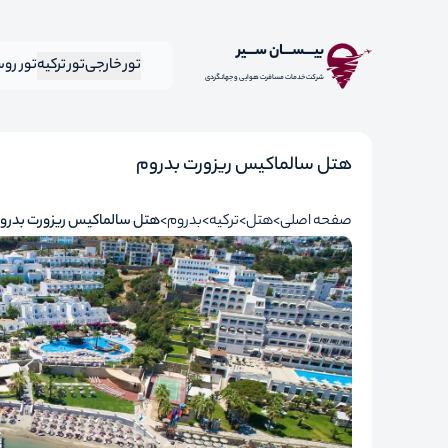
بیـــســـان ســـیر
تور خارجی
تور ترکیه
تور رو
شرکت خدمات مسافرت هوایی و جهانگردی
هتل سالماکیس ریزورت بدروم
صفحه اصلی
هتل
ترکیه
بدروم
هتل سالماکیس ریزورت بدرو