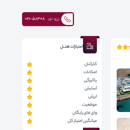
رزرو تور:
۰۲۱-58308
امتیازات هتــل
کارکنان
امکانات
پاکیزگی
آسایش
ارزش
موقعیت
وای فای رایگان
میانگین امتیاز کل