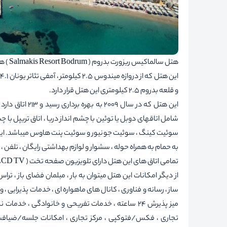
هتل سالماکیس ریزورت بدروم ( Salmakis Resort Bodrum ) هتلی ست پنج ستاره که در منطقه بدروم شهر ترکیه واقع شده است.
و قلعه بدروم 2.5 کیلومتری این هتل قرار دارد.
این هتل که در س
شامل اتاقهای دوبل یا توئين با چشم انداز دریا ، اتاق تریپل با چشم 
سوئيت کینگ ، سوئیت جونیور و سوئیت پنت هاوس میباشد. این هت
به حمام به همراه حوله ، سشوار و لوازم بهداشتی رایگان ، تلفن 
تمامی اتاق های این هتل دارای تلویزیون صفحه تخت ( LCD TV ) و اینترنت بیسیم ( WiFi ) رایگان می باشند.
از دیگر امکانات این هتل میتوان به بار ، مبلمان فضای باز ، تر
ساز ، رسانه و فناوری ، کانال های ماهواره ای ، خدمات پذیرایی ،
میز پذیرش 24 ساعته ، خدمات تفریحی و خانوادگی ،
تجاری ، فکس/فتوکپی ، مرکز تجاری ، امکانات جلسه/ضیافت ،