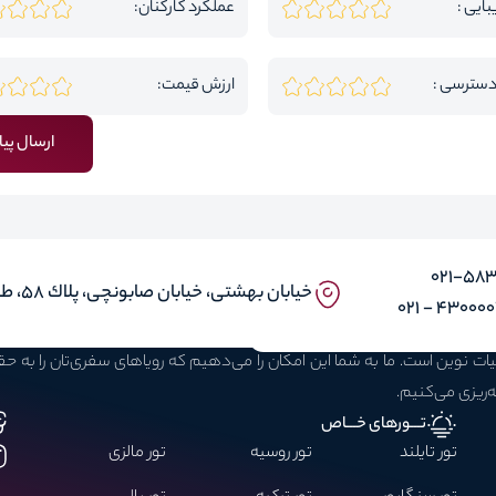
بایی :
عملکرد کارکنان:
دسترسی :
ارزش قیمت:
ارسال پیا
۰۲۱-58
خيابان بهشتى، خيابان صابونچى، پلاك ٥٨، طبقه ٣، واحد ۱ و ۵
43000030 -
بیات نوین است. ما به شما این امکان را می‌دهیم که رویاهای سفری‌تان را به 
ه‌ریزی می‌کنیم.
تـــورهای خـــاص
تور تایلند
تور روسیه
تور مالزی