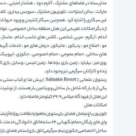
مارکت ، سالن استراحت ، تلویزیون مشترک ، سرویس بیداری ، کف 
غیر سیگاری را اشاره کرد . همچنین سیگار کشیدن و ورود حیوانا
از دیگر امکانات تفریحی این هتل منطقه ساحل خصوصی ، غواصی ،
اندام ، آبگرم ، مربی شخصی ، کلاس های تناسب اندام ، ماساژ ، 
مو ، اصلاح مو ، پدیکور ، مانیکور ، درمان های مو ، خدمات گر
های ساحلی ، حمام عمومی ، حمام خصوصی ، جکوزی ، ایروبیک ، تی
روی میز ، بیلیارد ، زمین بازی بچه ها ، زمین تنیس ، وسایل ب
زنده و کارکنان سرگرمی نیز وجود دارد.
رستوران عثمانی ( Salmakis Resort
یکی از 5 بار که شامل بار ساحلی و ویتامین بار هستند، از نوشیدنی لذت ببرند.
این هتل از فرودگاه میلاس 32.9 کیلومتر فاصله دارد.
امکانات هتل
تلوزیون
باغ
مبلمان فضای باز
رستوران
ماهواره
نظافت روزانه
آرایشگ
وای فای رایگان
حمام
نگهبانی 24 ساعته
اتاق خانوادگی
خدمات ش
ساحل اختصاصی
جکوزی
تیم سرگرمی
اتاق بازی
استخر فضای باز
ت