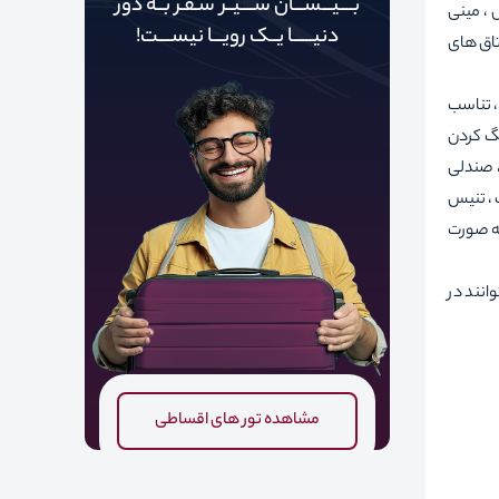
بــــیـــســـان ســــیــر سـفـر بــه دور‌‌‌‌
، خدمات شاتل ، مینی
دنیـــــ‌‌ـا یــک رویـــا نیســــت!
تاق های
، تناسب
نگ کردن
، صندلی
 ، تنیس
به صورت
توانند در
مشاهده تور های اقساطی