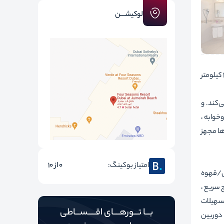
لوکیشـــن
این هتل که از دروازه میندوس 2.5 کیلومتر ، آمفی تئاتر یونان 4.1 کیلومتر ، مقبره هالیکارناسوس 2 کیلومتر ، موزه باستان شناسی زیر آب بدروم 2.5 کیلومتر
ئه می‌کند. و
وخوابه ،
ها مجهز
امتیاز بوکینگ:
0 از 10
ای/قهوه
 سریع ،
تسهیلات
بـــا تـــورهــــای اقـــــســـاطی
دوربین