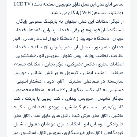
تمامی اتاق های این هتل دارای تلویزیون صفحه تخت ( LCD TV
) و اینترنت بیسیم ( WiFi ) رایگان می باشند.
از دیگر امکانات این هتل میتوان به پارکینگ عمومی رایگان ،
ایستگاه شارژ خودروهای برقی ، خدمات پذیرایی ، کمدها ، خدمات
دربان ، دستگاه خودپرداز / دستگاه پول نقد در محل ، انبار
چمدان ، میز تور ، تبدیل ارز ، میز پذیرش 24 ساعته ، خدمات
نظافت ، نظافت روزانه ، پرس شلوار ، سرویس اتو ، خشکشویی ،
امکانات تجاری ، فکس/فتوکپی ، مرکز تجاری ، امکانات جلسه/
ضیافت ، امنیت ایمنی ، کپسول های آتش نشانی ، دوربین
مداربسته در فضاهای مشترک ، آلارم دود ، هشدار امنیتی ،
دسترسی به کارت کلید ، نگهبانی 24 ساعته ، منطقه مخصوص
سیگار کشیدن ، سرویس بیداری ، کف چوبی یا پارکت ، کف
کاشی/مرمر ، سیستم گرمایشی ، ورودی اختصاصی ، کرایه
ماشین ، اتاق های فرش شده ، اتاق های عایق صدا ، اتاق های
خانوادگی ، وسایل اتو ، امکانات برای مهمانان معلول ، شاتل
فرودگاهی ، اتاق های غیر سیگاری ، سرویس اتاق ، آسانسور ، میز