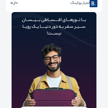
امتیاز بوکینگ:
0 از 10
بـــا تـــورهــــای اقـــــســـاطی بــــیـــســـان
ســــیــر سـفـر بــه دور‌‌‌‌ دنیـــــ‌‌ـا یــک رویـــا
نیســــت!