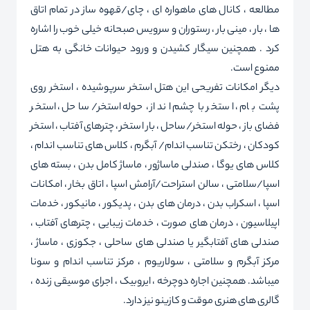
مطالعه ، کانال های ماهواره ای ، چای/قهوه ساز در تمام اتاق
ها ، بار ، مینی بار ، رستوران و سرویس صبحانه خیلی خوب را اشاره
کرد . همچنین سیگار کشیدن و ورود حیوانات خانگی به هتل
ممنوع است.
دیگر امکانات تفریحی این هتل استخر سرپوشیده ، استخر روی
پشت بام ، استخر با چشم انداز ، حوله استخر/ساحل ، استخر
فضای باز ، حوله استخر/ساحل ، بار استخر ، چترهای آفتاب ، استخر
کودکان ، رختکن تناسب اندام/ آبگرم ، کلاس های تناسب اندام ،
کلاس های یوگا ، صندلی ماساژور ، ماساژ کامل بدن ، بسته های
اسپا/سلامتی ، سالن استراحت/آرامش اسپا ، اتاق بخار ، امکانات
اسپا ، اسکراب بدن ، درمان های بدن ، پدیکور ، مانیکور ، خدمات
اپیلاسیون ، درمان های صورت ، خدمات زیبایی ، چترهای آفتاب ،
صندلی های آفتابگیر یا صندلی های ساحلی ، جکوزی ، ماساژ ،
مرکز آبگرم و سلامتی ، سولاریوم ، مرکز تناسب اندام و سونا
میباشد. همچنین اجاره دوچرخه ، ایروبیک ، اجرای موسیقی زنده ،
گالری های هنری موقت و کازینو نیز دارد.