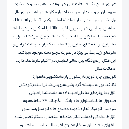
هر روز صبح یک صبحانه غنی در بوفه در هتل سرو می شود.
میهمانان می‌توانند از میان تعدادی از مکان‌های ناهار خوری عالی
برای شام و نوشیدنی ، از جمله غذاهای ترکیبی آسیایی Umami ،
غذاهای ایتالیایی در رستوران لذیذ Filini یا اسکای بار در طبقه
هجدهم با منظره‌ای زیبا انتخاب کنند. همچنین میوه ها ، شراب ،
شامپاین ، وعده های غذایی بچه ها ، اسنک بار ، صبحانه در اتاق و
منوهای رژیم غذایی ویژه در صورت درخواست موجود میباشد.
این هتل از فرودگاه بین‌المللی تفلیس در 12 کیلومتر فاصله دارد.
امکانات هتل
تلوزیون
اجاره دوچرخه
رستوران
بار
خشکشویی
ماهواره
نظافت روزانه
سیستم گرمایشی
سرویس شاتل
استخر کودکان
اتاق بخار
چترهای ساحلی
امنیت 24 ساعته
هشدار امنیتی
صندوق امانات
اسپا
وای فای رایگان
نگهبانی 24 ساعته
میوه
سرویس اتو
مرکز تجاری
تهویه مطبوع
اجاره اتومبیل
آسانسور
اتاق خانوادگی
خدمات شاتل
منطقه استعمال سیگار تعیین شده
اتاقهای بیصدا
اتاق سیگار ممنوع
تلفن
سالن تناسب اندام
سونا