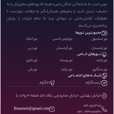
نوین است. ما به شما این امکان را می‌دهیم که رویاهای سفری‌تان را به
حقیقت تبدیل کنید. از سفرهای هیجان‌انگیز به مقاصد دوردست تا
تعطیلات آرامش‌بخش در سواحل زیبا، ما تمام جزئیات را برایتان
برنامه‌ریزی می‌کنیم.
محبوبـترین تـورها
تور استانبول
تورکوش آداسی
تور آنتالیا
تور ارمنستان
تور گرجستان
تور دبی
تـــورهای خـــاص
تور تایلند
تور روسیه
تور مالزی
تور سنگاپور
تور ترکیه
تور بالی
شبکـــه های اجتمـــاعی
اینستاگرام
تلگرام
خيابان بهشتى، خيابان صابونچى، پلاك ٥٨، طبقه ٣، واحد ٥
۰۲۱-58308
Bisanseir@gmail.com
43000030 - 021