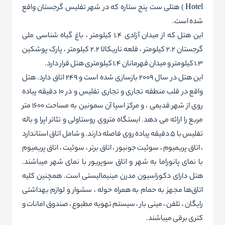
Hotel ) هتلی ست پنج ستاره که در شهر تفلیس گرجستان واقع
شده است.
این هتل که از میدان آزادی 1.4 کیلومتر ، باغ گیاه شناسی ملی
گرجستان 2.2 کیلومتر ، قلعه ناریکالا 2.2 کیلومتر ، پارک پوشکین
1.3 کیلومتر و میدان قهرمانان 1.4 کیلومتری هتل قرار دارد.
این هتل در سال 2009 بازسازی شده است و 249 اتاق دارد. هتل
واقع در قلب منطقه تجاری و تجاری تفلیس و در 10 دقیقه پیاده
روی از شهر قدیمی ، و مرکز اسپا آن سمونین به مساحت 1600 متر
مربع را ارائه می دهد. ایستگاه متروی روستاولی و تئاتر اپرا و باله
تفلیس با 5 دقیقه پیاده روی فاصله دارند. و شامل اتاق استاندارد
، اتاق پریمیوم ، سوئیت جونیور ، اتاق برتر ، سوئیت ، اتاق پریمیوم
با نمای پانوراما به شهر و اتاق سوپریور با نمای شهر میباشند.
هتل دارای دکوراسیون مدرن مینیمالیستی است. همچنین کلیه
اتاق‌ها مجهز به حمام به همراه حوله ، سشوار و لوازم بهداشتی
رایگان ، تلفن ، مینی بار ، سیستم تهویه مطبوع ، صندوق امانات و
کتری برقی میباشند.