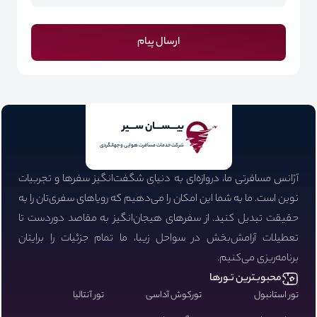
ارسال پیام
بیـــســـان ســـیر
شرکت خدمات مسافرت هوایی و جهانگردی
آژانس مسافرتی ما، دروازه‌ای به دنیای شگفت‌انگیز سفرها و تجربیات
نوین است. ما به شما این امکان را می‌دهیم که رویاهای سفری‌تان را به
حقیقت تبدیل کنید. از سفرهای هیجان‌انگیز به مقاصد دوردست تا
تعطیلات آرامش‌بخش در سواحل زیبا، ما تمام جزئیات را برایتان
برنامه‌ریزی می‌کنیم.
محبوبـترین تـورها
تور استانبول
تورکوش آداسی
تور آنتالیا