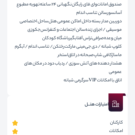
صندوق امانات
وای فای رایگان
نگهبانی 24 ساعته
تهویه مطبوع
آسانسور
سالن تناسب اندام
دوربین مدار بسته داخل اماکن عمومی هتل
ساحل اختصاصی
موسیقی / اجرای زنده
سالن اجتماعات و کنفرانس
جکوزی
میان وعده
صرافی
تراس آفتابگیر
باشگاه کودکان
کلوپ شبانه / دی جی
مینی مارکت
رختکن/ تناسب اندام / آبگرم
ماساژ
کافی شاپ
صبحانه در اتاق
استخر
هشدار دهنده های آتش سوزی / ردیاب دود در مکان های
عمومی
اتاق با امکانات VIP
سرگرمی شبانه
امتیازات هتــل
کارکنان
امکانات