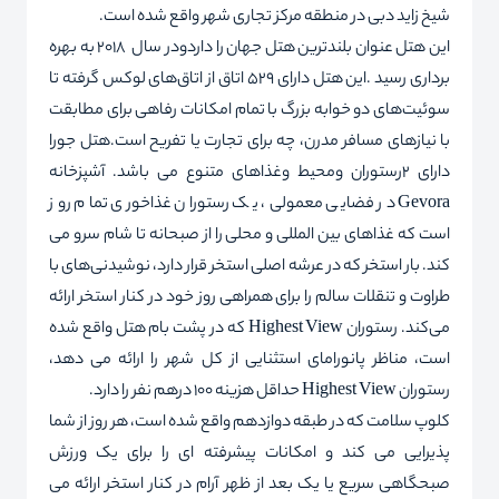
شیخ زاید دبی در منطقه مرکز تجاری شهر واقع شده است.
این هتل عنوان بلندترین هتل جهان را داردودر سال 2018 به بهره
برداری رسید .این هتل دارای 529 اتاق از اتاق‌های لوکس گرفته تا
سوئیت‌های دو خوابه بزرگ با تمام امکانات رفاهی برای مطابقت
با نیازهای مسافر مدرن، چه برای تجارت یا تفریح ​​است.هتل جورا
دارای 2رستوران ومحیط وغذاهای متنوع می باشد. آشپزخانه
Gevora در فضایی معمولی، یک رستوران غذاخوری تمام روز
است که غذاهای بین المللی و محلی را از صبحانه تا شام سرو می
کند. بار استخر که در عرشه اصلی استخر قرار دارد، نوشیدنی‌های با
طراوت و تنقلات سالم را برای همراهی روز خود در کنار استخر ارائه
می‌کند. رستوران Highest View که در پشت بام هتل واقع شده
است، مناظر پانورامای استثنایی از کل شهر را ارائه می دهد،
رستوران Highest View حداقل هزینه 100 درهم نفر را دارد.
کلوپ سلامت که در طبقه دوازدهم واقع شده است، هر روز از شما
پذیرایی می کند و امکانات پیشرفته ای را برای یک ورزش
صبحگاهی سریع یا یک بعد از ظهر آرام در کنار استخر ارائه می