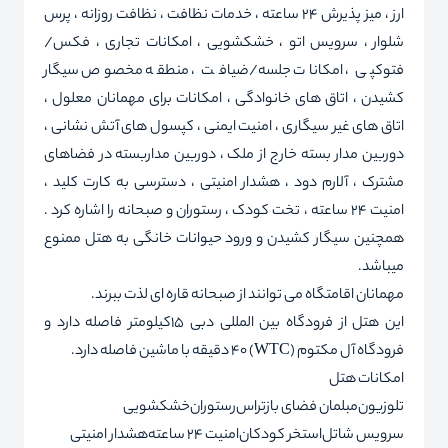
ارز ، میز پذیرش 24 ساعته ، خدمات نظافت ، نظافت روزانه ، پرس
شلوار ، سرویس اتو ، خشکشویی ، امکانات تجاری ، فکس/
فتوکپی ، امکانات جلسه/ضیافت ، منطقه مخصوص سیگار
کشیدن ، اتاق های خانوادگی ، امکانات برای مهمانان معلول ،
اتاق های غیر سیگاری ، امنیت ایمنی ، کپسول های آتش نشانی ،
دوربین مدار بسته خارج از ملک ، دوربین مداربسته در فضاهای
مشترک ، آلارم دود ، هشدار امنیتی ، دسترسی به کارت کلید ،
امنیت 24 ساعته ، تخت کودک ، رستوران و صبحانه را اشاره کرد .
همچنین سیگار کشیدن و ورود حیوانات خانگی به هتل ممنوع
میباشد.
مهمانان اقامتگاه می توانند از صبحانه قاره ای لذت ببرند.
این هتل از فرودگاه بین المللی دبی 15کیلومتر فاصله دارد و
فرودگاه آل مکتوم (WTC) 40 دقیقه با ماشین فاصله دارد.
امکانات هتل
تلوزیون
مبلمان فضای باز
تراس
رستوران
خشکشویی
سرویس شاتل
استخر کودکان
امنیت 24 ساعته
هشدار امنیتی