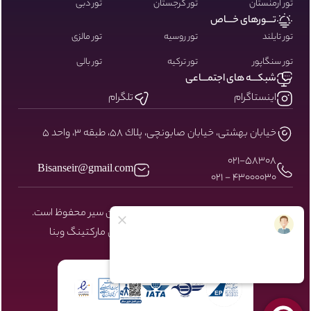
تور ارمنستان
تور گرجستان
تور دبی
تـــورهای خـــاص
تور تایلند
تور روسیه
تور مالزی
تور سنگاپور
تور ترکیه
تور بالی
شبکـــه های اجتمـــاعی
اینستاگرام
تلگرام
خيابان بهشتى، خيابان صابونچى، پلاك ٥٨، طبقه ٣، واحد ٥
۰۲۱-58308
Bisanseir@gmail.com
43000030 - 021
کلیه حقوق مادی و معنوی سایت نزد بیسان سیر محفوظ است.
طراحی و توسعه توسط شرکت دیجیتال مارکتینگ
وبنا