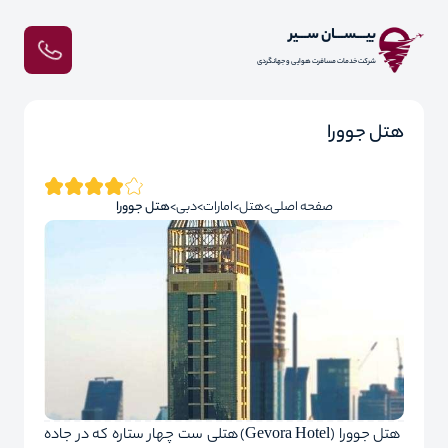
بیـــســـان ســـیر
شرکت خدمات مسافرت هوایی و جهانگردی
هتل جوورا
صفحه اصلی
هتل
امارات
دبی
هتل جوورا
هتل جوورا (Gevora Hotel) هتلی ست چهار ستاره که در جاده