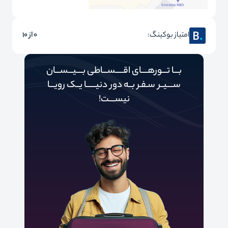
امتیاز بوکینگ:
0 از 10
بـــا تـــورهــــای اقـــــســـاطی بــــیـــســـان
ســــیــر سـفـر بــه دور‌‌‌‌ دنیـــــ‌‌ـا یــک رویـــا
نیســــت!