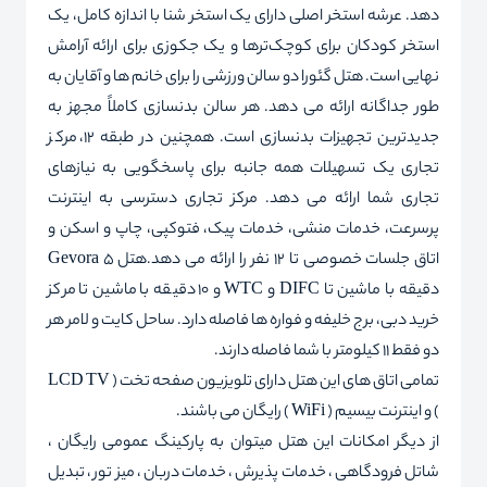
دهد. عرشه استخر اصلی دارای یک استخر شنا با اندازه کامل، یک
استخر کودکان برای کوچک‌ترها و یک جکوزی برای ارائه آرامش
نهایی است. هتل گئورا دو سالن ورزشی را برای خانم ها و آقایان به
طور جداگانه ارائه می دهد. هر سالن بدنسازی کاملاً مجهز به
جدیدترین تجهیزات بدنسازی است. همچنین در طبقه 12، مرکز
تجاری یک تسهیلات همه جانبه برای پاسخگویی به نیازهای
تجاری شما ارائه می دهد. مرکز تجاری دسترسی به اینترنت
پرسرعت، خدمات منشی، خدمات پیک، فتوکپی، چاپ و اسکن و
اتاق جلسات خصوصی تا 12 نفر را ارائه می دهد.هتل Gevora 5
دقیقه با ماشین تا DIFC و WTC و 10 دقیقه با ماشین تا مرکز
خرید دبی، برج خلیفه و فواره ها فاصله دارد. ساحل کایت و لامر هر
دو فقط 11 کیلومتر با شما فاصله دارند.
تمامی اتاق های این هتل دارای تلویزیون صفحه تخت ( LCD TV
) و اینترنت بیسیم ( WiFi ) رایگان می باشند.
از دیگر امکانات این هتل میتوان به پارکینگ عمومی رایگان ،
شاتل فرودگاهی ، خدمات پذیرش ، خدمات دربان ، میز تور ، تبدیل