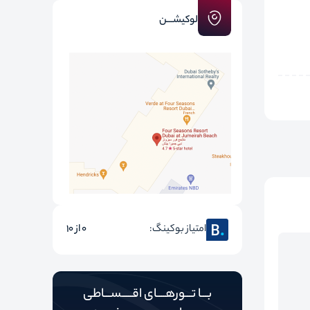
لوکیشـــن
امتیاز بوکینگ:
0 از 10
بـــا تـــورهــــای اقـــــســـاطی