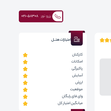
رزرو تور:
۰۲۱-58308
امتیازات هتــل
کارکنان
امکانات
پاکیزگی
آسایش
ارزش
موقعیت
وای فای رایگان
میانگین امتیاز کل