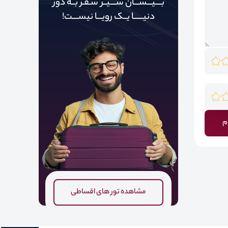
بــــیـــســـان ســــیــر سـفـر بــه دور‌‌‌‌
دنیـــــ‌‌ـا یــک رویـــا نیســــت!
م
مشاهده تور های اقساطی