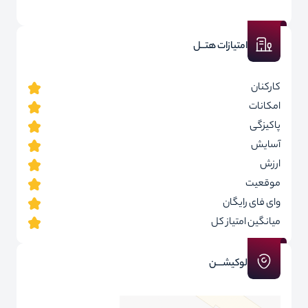
امتیازات هتــل
کارکنان
امکانات
پاکیزگی
آسایش
ارزش
موقعیت
وای فای رایگان
میانگین امتیاز کل
لوکیشـــن