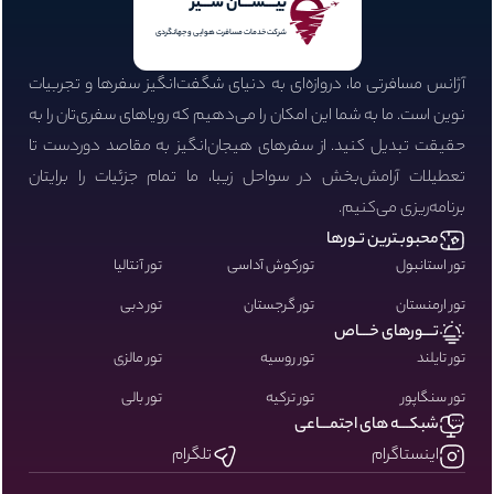
بیـــســـان ســـیر
شرکت خدمات مسافرت هوایی و جهانگردی
آژانس مسافرتی ما، دروازه‌ای به دنیای شگفت‌انگیز سفرها و تجربیات
نوین است. ما به شما این امکان را می‌دهیم که رویاهای سفری‌تان را به
حقیقت تبدیل کنید. از سفرهای هیجان‌انگیز به مقاصد دوردست تا
تعطیلات آرامش‌بخش در سواحل زیبا، ما تمام جزئیات را برایتان
برنامه‌ریزی می‌کنیم.
محبوبـترین تـورها
تور استانبول
تورکوش آداسی
تور آنتالیا
تور ارمنستان
تور گرجستان
تور دبی
تـــورهای خـــاص
تور تایلند
تور روسیه
تور مالزی
تور سنگاپور
تور ترکیه
تور بالی
شبکـــه های اجتمـــاعی
اینستاگرام
تلگرام