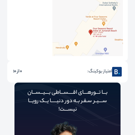
امتیاز بوکینگ:
0 از 10
بـــا تـــورهــــای اقـــــســـاطی بــــیـــســـان
ســــیــر سـفـر بــه دور‌‌‌‌ دنیـــــ‌‌ـا یــک رویـــا
نیســــت!