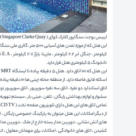
ایبیس بوجت سنگاپور کلارک کوآی ( Ibis Budget Singapore Clarke Quay ) هتلی ست سه ستاره که در منطقه سنگاپور واقع شده است.
تانجونگ 5 کیلومتری هتل قرار دارد.
اتاق استاندارد دو نفره ، اتاق سه نفره سوپریور ، اتاق سوپریور ت
سشوار و لوازم بهداشتی رایگان ، تلفن ، مینی بار ، سیستم تهوی
تمامی اتاق های این هتل دارای تلویزیون صفحه تخت ( LCD TV ) و اینترنت بیسیم ( WiFi ) رایگان می باشند.
های آتش نشانی ، دوربین مدار بسته خارج از ملک ، دوربین م
کشیدن ، اتاق های خانوادگی ، امکانات برای مهمانان معلول ، اتاق