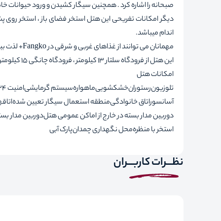
صبحانه را اشاره کرد . همچنین سیگار کشیدن و ورود حیوانات خ
دیگر امکانات تفریحی این هتل استخر فضای باز ، استخر روی پش
اندام میباشد.
مهمانان می توانند از غذاهای غربی و شرقی در Fangko+ لذت ببرند.
این هتل از فرودگاه سلتار 13 کیلومتر ، فرودگاه چانگی 15 کیلومتر و فرودگاه بین المللی ( Hang Nadim ) کوالالامپور 35 کیلومتر فاصله دارد.
امکانات هتل
تلوزیون
رستوران
خشکشویی
ماهواره
سیستم گرمایشی
امنیت 24 ساعته
آسانسور
اتاق خانوادگی
منطقه استعمال سیگار تعیین شده
اتاقه
دوربین مدار بسته در خارج از اماکن عمومی هتل
دوربین مدار بس
استخر با منظره
محل نگهداری چمدان
پارک آبی
نظـــرات کاربـــران