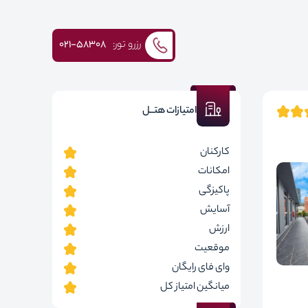
رزرو تور:
۰۲۱-58308
امتیازات هتــل
کارکنان
امکانات
پاکیزگی
آسایش
ارزش
موقعیت
وای فای رایگان
میانگین امتیاز کل