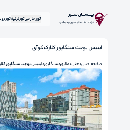
بیـــســـان ســـیر
تور خارجی
تور ترکیه
تور رو
شرکت خدمات مسافرت هوایی و جهانگردی
ایبیس بوجت سنگاپور کلارک کوآی
صفحه اصلی
هتل
مالزی
سنگاپور
ایبیس بوجت سنگاپور کلار