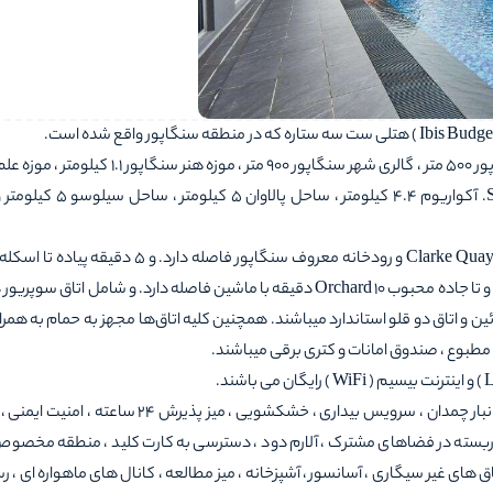
کیلومتر ، جنگل ابر 2.2 کیلومتر ، مارینا باراژ 2.7 کیلومتر ، S.E.A. آکواریوم 
این هتل که 101 اتاق دارد. هتل 5 دقیقه پیاده تا ایستگاه Clarke Quay MRT و رودخانه معروف سنگاپور فاصله 
اسکله قایق فاصله دارد. از منطقه محله چینی ها 10 دقیقه پیاده و تا جاده محبوب Orchard 10 دقیقه با ماشین فاصله دارد. و شامل اتا
وئین و اتاق دو قلو استاندارد میباشند. همچنین کلیه اتاق‌ها مجهز به حمام به همرا
ه مطبوع ، صندوق امانات و کتری برقی میباشند.
از دیگر امکانات این هتل میتوان به پارکینگ خصوصی رایگان ، انبار چمدان ، سرویس بیداری ، خشکشویی ، میز 
داربسته در فضاهای مشترک ، آلارم دود ، دسترسی به کارت کلید ، منطقه مخصو
 های غیر سیگاری ، آسانسور ، آشپزخانه ، میز مطالعه ، کانال های ماهواره ای ، رس