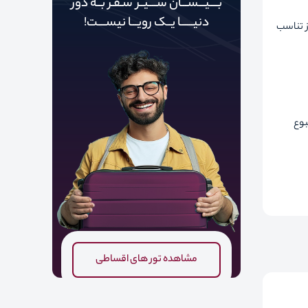
بــــیـــســـان ســــیــر سـفـر بــه دور‌‌‌‌
دنیـــــ‌‌ـا یــک رویـــا نیســــت!
ز تناسب
بوع
مشاهده تور های اقساطی