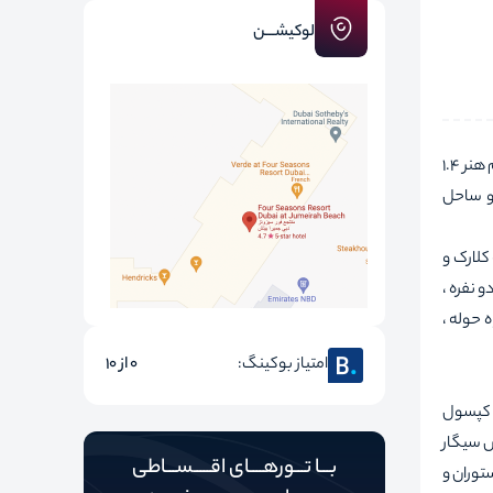
لوکیشـــن
این هتل که از موزه تمدن های آسیایی 500 متر ، گالری ملی سنگاپور 500 متر ، گالری شهر سنگاپور 900 متر ، موزه هنر سنگاپور 1.1 کیلومتر ، موزه علم هنر 1.4
4.4 کیلومتر ، ساحل پالاوان 5 کیلومتر ، ساحل سیلوسو 5 کیلومتر و ساحل
دارد. و 5 دقیقه پیاده تا اسکله کلارک و
ق سوپریور دو نفره ،
ه حوله ،
امتیاز بوکینگ:
0 از 10
پذیرش 24 ساعته ، امنیت ایمنی ، کپسول
ص سیگار
بـــا تـــورهــــای اقـــــســـاطی
توران و