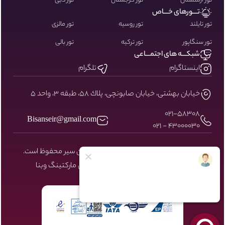
تور ارمنستان
تور گرجستان
تور دبی
تـــورهای خـــاص
تور تایلند
تور روسیه
تور مالزی
تور سنگاپور
تور ترکیه
تور بالی
شبکـــه های اجتمـــاعی
اینستاگرام
تلگرام
خيابان بهشتى، خيابان صابونچى، پلاك ٥٨، طبقه ٣، واحد ٥
۰۲۱-58308
Bisanseir@gmail.com
43000030 - 021
کلیه حقوق مادی و معنوی سایت نزد بیسان سیر محفوظ است.
طراحی و توسعه توسط شرکت دیجیتال مارکتینگ
وبنا