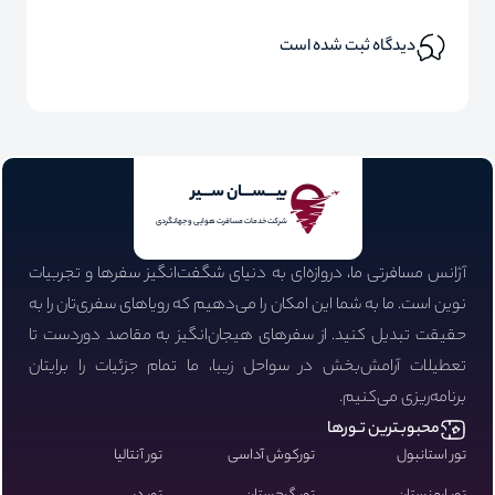
دیدگاه ثبت شده است
بیـــســـان ســـیر
شرکت خدمات مسافرت هوایی و جهانگردی
آژانس مسافرتی ما، دروازه‌ای به دنیای شگفت‌انگیز سفرها و تجربیات
نوین است. ما به شما این امکان را می‌دهیم که رویاهای سفری‌تان را به
حقیقت تبدیل کنید. از سفرهای هیجان‌انگیز به مقاصد دوردست تا
تعطیلات آرامش‌بخش در سواحل زیبا، ما تمام جزئیات را برایتان
برنامه‌ریزی می‌کنیم.
محبوبـترین تـورها
تور استانبول
تورکوش آداسی
تور آنتالیا