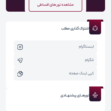
مشاهده تور های اقساطی
اشتراک گذاری مطلب
اینستاگرام
تلگرام
کپی لینک صفحه
تورهــای پیشنهــادی