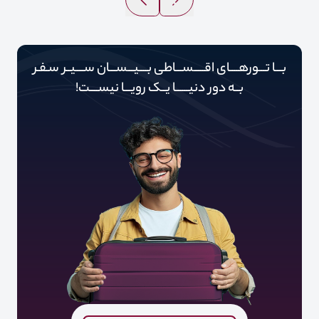
بـــا تـــورهــــای اقـــــســـاطی بــــیـــســـان ســــیــر سـفـر
بــه دور‌‌‌‌ دنیـــــ‌‌ـا یــک رویـــا نیســــت!