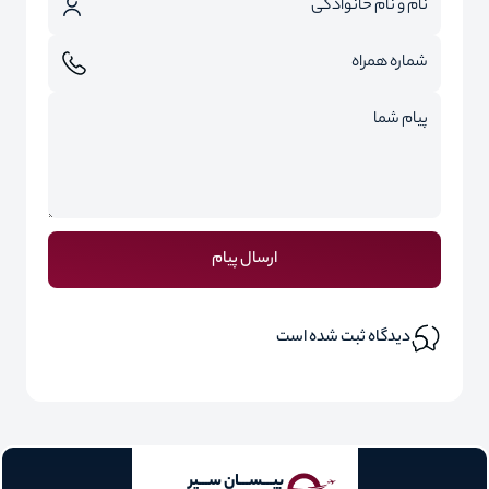
ارسال پیام
دیدگاه ثبت شده است
بیـــســـان ســـیر