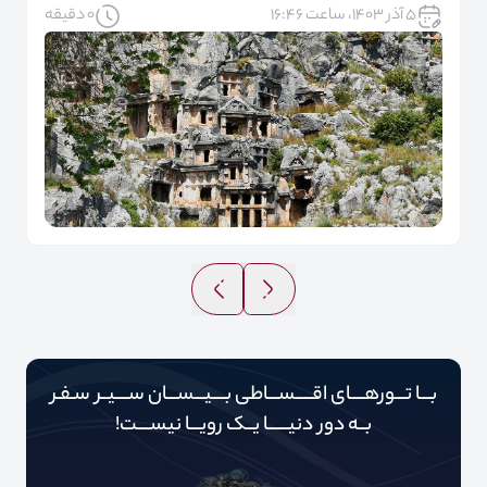
۵ آذر ۱۴۰۳، ساعت ۱۶:۴۶
0 دقیقه
بـــا تـــورهــــای اقـــــســـاطی بــــیـــســـان ســــیــر سـفـر
بــه دور‌‌‌‌ دنیـــــ‌‌ـا یــک رویـــا نیســــت!