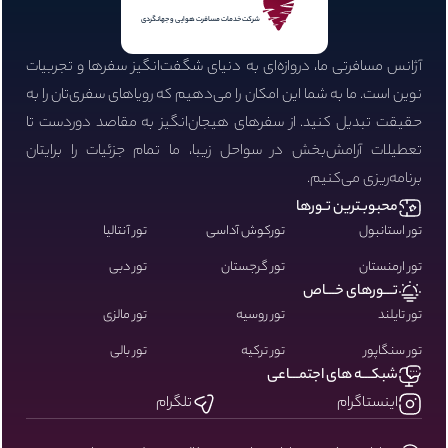
شرکت خدمات مسافرت هوایی و جهانگردی
آژانس مسافرتی ما، دروازه‌ای به دنیای شگفت‌انگیز سفرها و تجربیات
نوین است. ما به شما این امکان را می‌دهیم که رویاهای سفری‌تان را به
حقیقت تبدیل کنید. از سفرهای هیجان‌انگیز به مقاصد دوردست تا
تعطیلات آرامش‌بخش در سواحل زیبا، ما تمام جزئیات را برایتان
برنامه‌ریزی می‌کنیم.
محبوبـترین تـورها
تور استانبول
تورکوش آداسی
تور آنتالیا
تور ارمنستان
تور گرجستان
تور دبی
تـــورهای خـــاص
تور تایلند
تور روسیه
تور مالزی
تور سنگاپور
تور ترکیه
تور بالی
شبکـــه های اجتمـــاعی
اینستاگرام
تلگرام