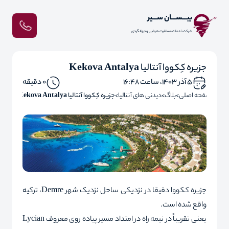
بیـــســـان ســـیر
شرکت خدمات مسافرت هوایی و جهانگردی
جزیره کِکووا آنتالیا Kekova Antalya
۵ آذر ۱۴۰۳، ساعت ۱۶:۴۸
0 دقیقه
صفحه اصلی
بلاگ
دیدنی های آنتالیا
جزیره کِکووا آنتالیا Kekova Antalya
جزیره ککووا دقیقا در نزدیکی ساحل نزدیک شهر
Demre
، ترکیه
واقع شده است.
یعنی تقریباً در نیمه راه در امتداد مسیر پیاده روی معروف
Lycian